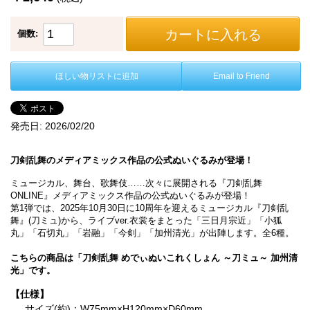
カートに入れる
個数:
ほしい物リストに追加
Email to Friend
発売日:
2026/02/20
刀剣乱舞のメディアミックス作品の公式ぬいぐるみが登場！
ミュージカル、舞台、歌舞伎……次々に展開される『刀剣乱舞
ONLINE』メディアミックス作品の公式ぬいぐるみが登場！
第1弾では、2025年10月30日に10周年を迎えるミュージカル『刀剣乱
舞』(刀ミュ)から、ライブver.衣裳をまとった「三日月宗近」「小狐
丸」「石切丸」「岩融」「今剣」「加州清光」が出陣します。全6種。
こちらの商品は「刀剣乱舞 めでぃぬいこれくしょん ～刀ミュ～ 加州清
光」です。
【仕様】
サイズ(約)：W75mm×H120mm×D60mm