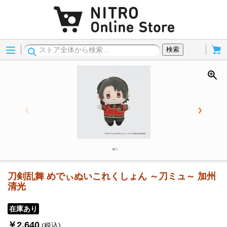
Menu
Cart
検索
刀剣乱舞 めでぃぬいこれくしょん ～刀ミュ～ 加州
清光
在庫あり
￥2,640
(税込)