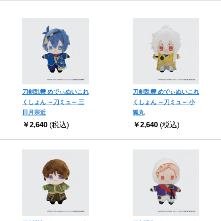
刀剣乱舞 めでぃぬいこれ
刀剣乱舞 めでぃぬいこれ
くしょん ～刀ミュ～ 三
くしょん ～刀ミュ～ 小
日月宗近
狐丸
￥2,640
(税込)
￥2,640
(税込)