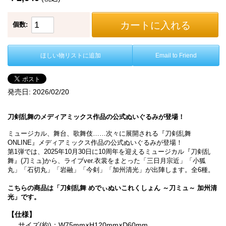
カートに入れる
個数:
ほしい物リストに追加
Email to Friend
発売日:
2026/02/20
刀剣乱舞のメディアミックス作品の公式ぬいぐるみが登場！
ミュージカル、舞台、歌舞伎……次々に展開される『刀剣乱舞
ONLINE』メディアミックス作品の公式ぬいぐるみが登場！
第1弾では、2025年10月30日に10周年を迎えるミュージカル『刀剣乱
舞』(刀ミュ)から、ライブver.衣裳をまとった「三日月宗近」「小狐
丸」「石切丸」「岩融」「今剣」「加州清光」が出陣します。全6種。
こちらの商品は「刀剣乱舞 めでぃぬいこれくしょん ～刀ミュ～ 加州清
光」です。
【仕様】
サイズ(約)：W75mm×H120mm×D60mm