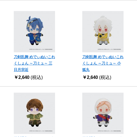
刀剣乱舞 めでぃぬいこれ
刀剣乱舞 めでぃぬいこれ
くしょん ～刀ミュ～ 三
くしょん ～刀ミュ～ 小
日月宗近
狐丸
￥2,640
(税込)
￥2,640
(税込)