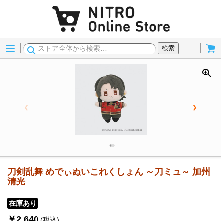
Menu
Cart
検索
刀剣乱舞 めでぃぬいこれくしょん ～刀ミュ～ 加州
清光
在庫あり
￥2,640
(税込)