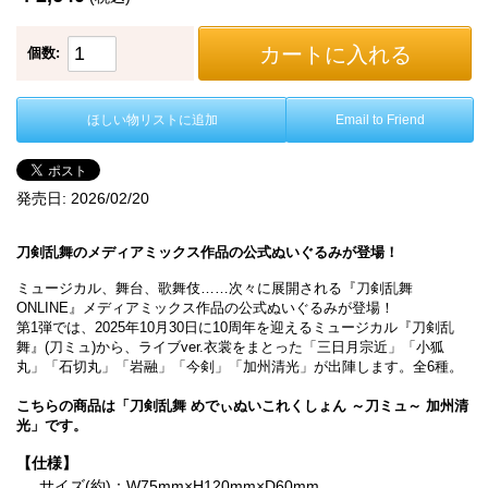
カートに入れる
個数:
ほしい物リストに追加
Email to Friend
発売日:
2026/02/20
刀剣乱舞のメディアミックス作品の公式ぬいぐるみが登場！
ミュージカル、舞台、歌舞伎……次々に展開される『刀剣乱舞
ONLINE』メディアミックス作品の公式ぬいぐるみが登場！
第1弾では、2025年10月30日に10周年を迎えるミュージカル『刀剣乱
舞』(刀ミュ)から、ライブver.衣裳をまとった「三日月宗近」「小狐
丸」「石切丸」「岩融」「今剣」「加州清光」が出陣します。全6種。
こちらの商品は「刀剣乱舞 めでぃぬいこれくしょん ～刀ミュ～ 加州清
光」です。
【仕様】
サイズ(約)：W75mm×H120mm×D60mm