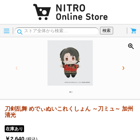
Menu
Cart
検索
刀剣乱舞 めでぃぬいこれくしょん ～刀ミュ～ 加州
清光
在庫あり
￥2,640
(税込)