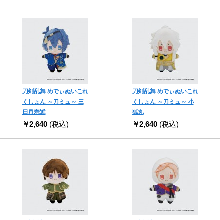
刀剣乱舞 めでぃぬいこれ
刀剣乱舞 めでぃぬいこれ
くしょん ～刀ミュ～ 三
くしょん ～刀ミュ～ 小
日月宗近
狐丸
￥2,640
(税込)
￥2,640
(税込)