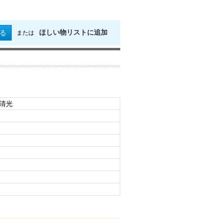
ほしい物リストに追加
る
または
州清光