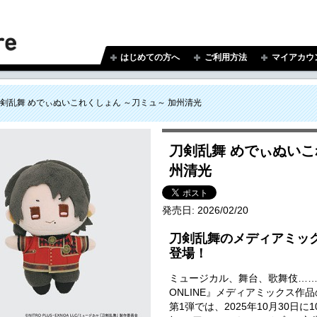
はじめての方へ
ご利用方法
マイアカウ
剣乱舞 めでぃぬいこれくしょん ～刀ミュ～ 加州清光
刀剣乱舞 めでぃぬいこ
州清光
発売日:
2026/02/20
刀剣乱舞のメディアミッ
登場！
ミュージカル、舞台、歌舞伎…
ONLINE』メディアミックス作
第1弾では、2025年10月30日