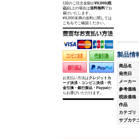
1回のご注文金額が
¥9,000(税
込)
以上の場合は
送料無料
でお
届けいたします。
¥9,000未満の送料に関しては
こちら
でご確認ください。
製品情
商品名
発売日
お支払い方法は
クレジットカ
メーカー
ード決済・コンビニ決済・代
金引換・銀行振込・Paypal
か
参考価格
らお選びいただけます。
税抜価格
作品
カテゴリ
サブカテ