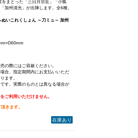
.衣裳をまとった「三日月宗近」「小狐
「加州清光」が出陣します。全6種。
ぃぬいこれくしょん ～刀ミュ～ 加州
mm×D60mm
完売の際にはご容赦ください。
の場合、指定期間内にお支払いいただ
なります。
ジです。実際のものとは異なる場合が
済をご利用いただけません。
て頂きます。
在庫あり