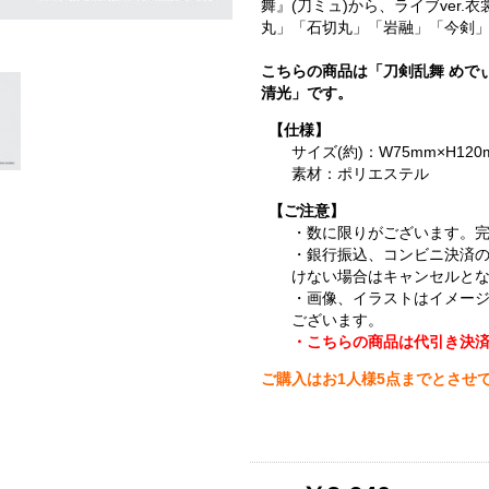
舞』(刀ミュ)から、ライブver
丸」「石切丸」「岩融」「今剣」
こちらの商品は「刀剣乱舞 めで
清光」です。
【仕様】
サイズ(約)：W75mm×H120
素材：ポリエステル
【ご注意】
・数に限りがございます。
・銀行振込、コンビニ決済
けない場合はキャンセルと
・画像、イラストはイメー
ございます。
・こちらの商品は代引き決
ご購入はお1人様5点までとさせ