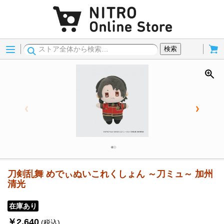
Menu
Cart
検索
刀剣乱舞 めでぃぬいこれくしょん ～刀ミュ～ 加州
清光
在庫あり
￥2,640
(税込)