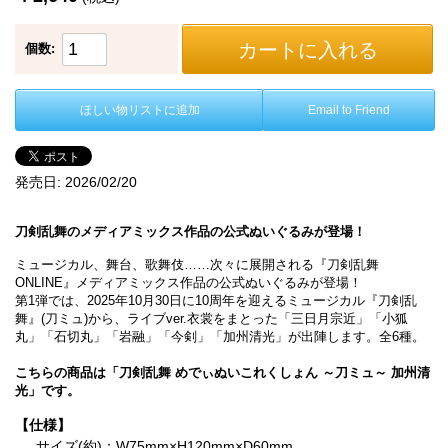
カートに入れる
個数:
ほしい物リストに追加
Email to Friend
発売日:
2026/02/20
刀剣乱舞のメディアミックス作品の公式ぬいぐるみが登場！
ミュージカル、舞台、歌舞伎……次々に展開される『刀剣乱舞
ONLINE』メディアミックス作品の公式ぬいぐるみが登場！
第1弾では、2025年10月30日に10周年を迎えるミュージカル『刀剣乱
舞』(刀ミュ)から、ライブver.衣裳をまとった「三日月宗近」「小狐
丸」「石切丸」「岩融」「今剣」「加州清光」が出陣します。全6種。
こちらの商品は「刀剣乱舞 めでぃぬいこれくしょん ～刀ミュ～ 加州清
光」です。
【仕様】
サイズ(約)：W75mm×H120mm×D60mm