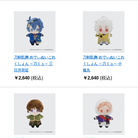
刀剣乱舞 めでぃぬいこれ
刀剣乱舞 めでぃぬいこれ
くしょん ～刀ミュ～ 三
くしょん ～刀ミュ～ 小
日月宗近
狐丸
￥2,640
(税込)
￥2,640
(税込)