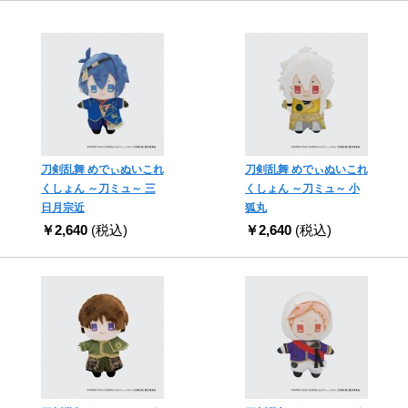
刀剣乱舞 めでぃぬいこれ
刀剣乱舞 めでぃぬいこれ
くしょん ～刀ミュ～ 三
くしょん ～刀ミュ～ 小
日月宗近
狐丸
￥2,640
(税込)
￥2,640
(税込)