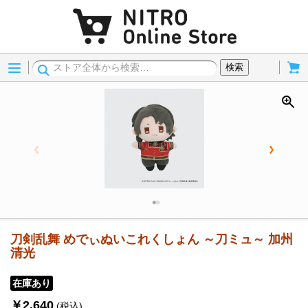
Menu
Cart
検索
刀剣乱舞 めでぃぬいこれくしょん ～刀ミュ～ 加州
清光
在庫あり
￥2,640
(税込)