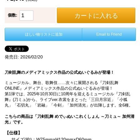
カートに入れる
個数:
ほしい物リストに追加
Email to Friend
発売日:
2026/02/20
刀剣乱舞のメディアミックス作品の公式ぬいぐるみが登場！
ミュージカル、舞台、歌舞伎……次々に展開される『刀剣乱舞
ONLINE』メディアミックス作品の公式ぬいぐるみが登場！
第1弾では、2025年10月30日に10周年を迎えるミュージカル『刀剣乱
舞』(刀ミュ)から、ライブver.衣裳をまとった「三日月宗近」「小狐
丸」「石切丸」「岩融」「今剣」「加州清光」が出陣します。全6種。
こちらの商品は「刀剣乱舞 めでぃぬいこれくしょん ～刀ミュ～ 加州清
光」です。
【仕様】
サイズ(約)：W75mm×H120mm×D60mm