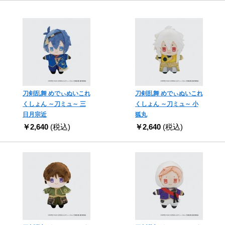
刀剣乱舞 めでぃぬいこれ
刀剣乱舞 めでぃぬいこれ
くしょん ～刀ミュ～ 三
くしょん ～刀ミュ～ 小
日月宗近
狐丸
￥2,640
(税込)
￥2,640
(税込)