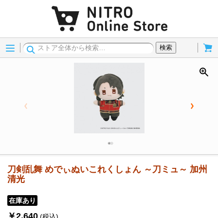
Menu
Cart
検索
刀剣乱舞 めでぃぬいこれくしょん ～刀ミュ～ 加州
清光
在庫あり
￥2,640
(税込)