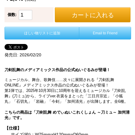
カートに入れる
個数:
ほしい物リストに追加
Email to Friend
発売日:
2026/02/20
刀剣乱舞のメディアミックス作品の公式ぬいぐるみが登場！
ミュージカル、舞台、歌舞伎……次々に展開される『刀剣乱舞
ONLINE』メディアミックス作品の公式ぬいぐるみが登場！
第1弾では、2025年10月30日に10周年を迎えるミュージカル『刀剣乱
舞』(刀ミュ)から、ライブver.衣裳をまとった「三日月宗近」「小狐
丸」「石切丸」「岩融」「今剣」「加州清光」が出陣します。全6種。
こちらの商品は「刀剣乱舞 めでぃぬいこれくしょん ～刀ミュ～ 加州清
光」です。
【仕様】
サイズ(約)：W75mm×H120mm×D60mm