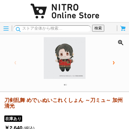
Menu
Cart
検索
刀剣乱舞 めでぃぬいこれくしょん ～刀ミュ～ 加州
清光
在庫あり
￥2,640
(税込)