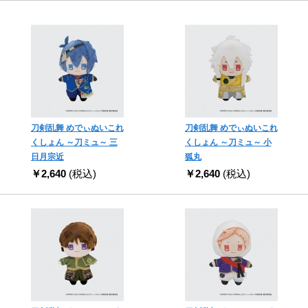
刀剣乱舞 めでぃぬいこれ
刀剣乱舞 めでぃぬいこれ
くしょん ～刀ミュ～ 三
くしょん ～刀ミュ～ 小
日月宗近
狐丸
￥2,640
(税込)
￥2,640
(税込)