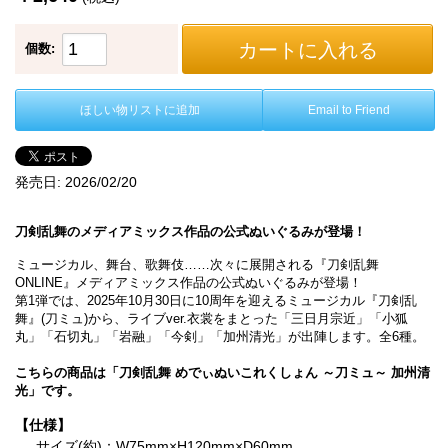
カートに入れる
個数:
ほしい物リストに追加
Email to Friend
発売日:
2026/02/20
刀剣乱舞のメディアミックス作品の公式ぬいぐるみが登場！
ミュージカル、舞台、歌舞伎……次々に展開される『刀剣乱舞
ONLINE』メディアミックス作品の公式ぬいぐるみが登場！
第1弾では、2025年10月30日に10周年を迎えるミュージカル『刀剣乱
舞』(刀ミュ)から、ライブver.衣裳をまとった「三日月宗近」「小狐
丸」「石切丸」「岩融」「今剣」「加州清光」が出陣します。全6種。
こちらの商品は「刀剣乱舞 めでぃぬいこれくしょん ～刀ミュ～ 加州清
光」です。
【仕様】
サイズ(約)：W75mm×H120mm×D60mm