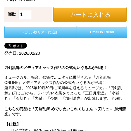
カートに入れる
個数:
ほしい物リストに追加
Email to Friend
発売日:
2026/02/20
刀剣乱舞のメディアミックス作品の公式ぬいぐるみが登場！
ミュージカル、舞台、歌舞伎……次々に展開される『刀剣乱舞
ONLINE』メディアミックス作品の公式ぬいぐるみが登場！
第1弾では、2025年10月30日に10周年を迎えるミュージカル『刀剣乱
舞』(刀ミュ)から、ライブver.衣裳をまとった「三日月宗近」「小狐
丸」「石切丸」「岩融」「今剣」「加州清光」が出陣します。全6種。
こちらの商品は「刀剣乱舞 めでぃぬいこれくしょん ～刀ミュ～ 加州清
光」です。
【仕様】
サイズ(約)：W75mm×H120mm×D60mm