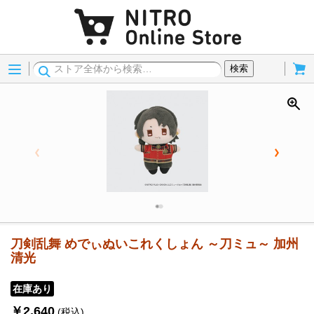
Menu
Cart
検索
刀剣乱舞 めでぃぬいこれくしょん ～刀ミュ～ 加州
清光
在庫あり
￥2,640
(税込)