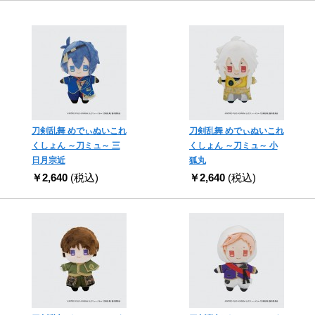
刀剣乱舞 めでぃぬいこれ
刀剣乱舞 めでぃぬいこれ
くしょん ～刀ミュ～ 三
くしょん ～刀ミュ～ 小
日月宗近
狐丸
￥2,640
(税込)
￥2,640
(税込)