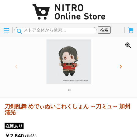
Menu
Cart
検索
刀剣乱舞 めでぃぬいこれくしょん ～刀ミュ～ 加州
清光
在庫あり
￥2,640
(税込)