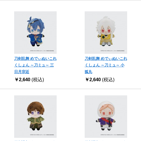
刀剣乱舞 めでぃぬいこれ
刀剣乱舞 めでぃぬいこれ
くしょん ～刀ミュ～ 三
くしょん ～刀ミュ～ 小
日月宗近
狐丸
￥2,640
(税込)
￥2,640
(税込)