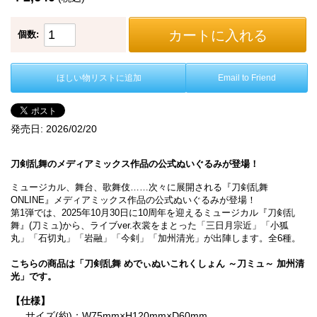
カートに入れる
個数:
ほしい物リストに追加
Email to Friend
発売日:
2026/02/20
刀剣乱舞のメディアミックス作品の公式ぬいぐるみが登場！
ミュージカル、舞台、歌舞伎……次々に展開される『刀剣乱舞
ONLINE』メディアミックス作品の公式ぬいぐるみが登場！
第1弾では、2025年10月30日に10周年を迎えるミュージカル『刀剣乱
舞』(刀ミュ)から、ライブver.衣裳をまとった「三日月宗近」「小狐
丸」「石切丸」「岩融」「今剣」「加州清光」が出陣します。全6種。
こちらの商品は「刀剣乱舞 めでぃぬいこれくしょん ～刀ミュ～ 加州清
光」です。
【仕様】
サイズ(約)：W75mm×H120mm×D60mm