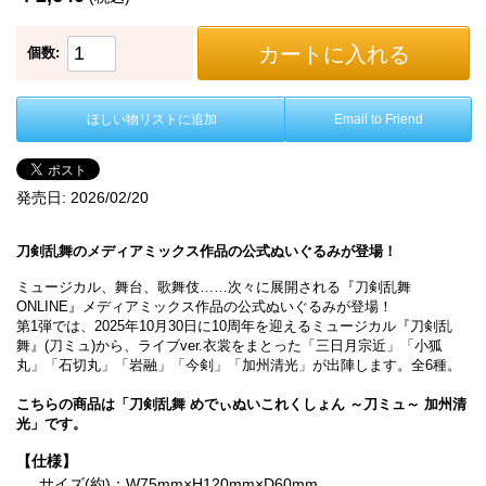
カートに入れる
個数:
ほしい物リストに追加
Email to Friend
発売日:
2026/02/20
刀剣乱舞のメディアミックス作品の公式ぬいぐるみが登場！
ミュージカル、舞台、歌舞伎……次々に展開される『刀剣乱舞
ONLINE』メディアミックス作品の公式ぬいぐるみが登場！
第1弾では、2025年10月30日に10周年を迎えるミュージカル『刀剣乱
舞』(刀ミュ)から、ライブver.衣裳をまとった「三日月宗近」「小狐
丸」「石切丸」「岩融」「今剣」「加州清光」が出陣します。全6種。
こちらの商品は「刀剣乱舞 めでぃぬいこれくしょん ～刀ミュ～ 加州清
光」です。
【仕様】
サイズ(約)：W75mm×H120mm×D60mm