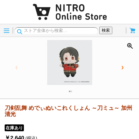
Menu
Cart
検索
刀剣乱舞 めでぃぬいこれくしょん ～刀ミュ～ 加州
清光
在庫あり
￥2,640
(税込)