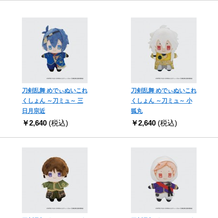
刀剣乱舞 めでぃぬいこれ
刀剣乱舞 めでぃぬいこれ
くしょん ～刀ミュ～ 三
くしょん ～刀ミュ～ 小
日月宗近
狐丸
￥2,640
(税込)
￥2,640
(税込)