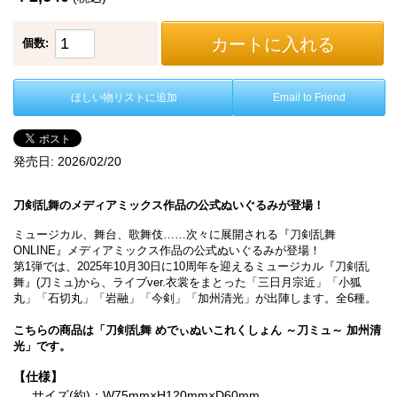
カートに入れる
個数:
ほしい物リストに追加
Email to Friend
発売日:
2026/02/20
刀剣乱舞のメディアミックス作品の公式ぬいぐるみが登場！
ミュージカル、舞台、歌舞伎……次々に展開される『刀剣乱舞
ONLINE』メディアミックス作品の公式ぬいぐるみが登場！
第1弾では、2025年10月30日に10周年を迎えるミュージカル『刀剣乱
舞』(刀ミュ)から、ライブver.衣裳をまとった「三日月宗近」「小狐
丸」「石切丸」「岩融」「今剣」「加州清光」が出陣します。全6種。
こちらの商品は「刀剣乱舞 めでぃぬいこれくしょん ～刀ミュ～ 加州清
光」です。
【仕様】
サイズ(約)：W75mm×H120mm×D60mm