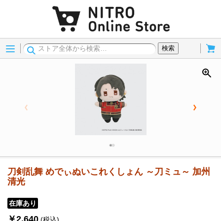
Menu
Cart
検索
刀剣乱舞 めでぃぬいこれくしょん ～刀ミュ～ 加州
清光
在庫あり
￥2,640
(税込)