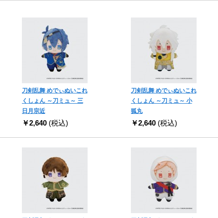
刀剣乱舞 めでぃぬいこれ
刀剣乱舞 めでぃぬいこれ
くしょん ～刀ミュ～ 三
くしょん ～刀ミュ～ 小
日月宗近
狐丸
￥2,640
(税込)
￥2,640
(税込)