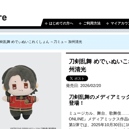
はじめての方へ
ご利用方法
マイアカウ
剣乱舞 めでぃぬいこれくしょん ～刀ミュ～ 加州清光
刀剣乱舞 めでぃぬいこ
州清光
発売日:
2026/02/20
刀剣乱舞のメディアミッ
登場！
ミュージカル、舞台、歌舞伎…
ONLINE』メディアミックス作
第1弾では、2025年10月30日