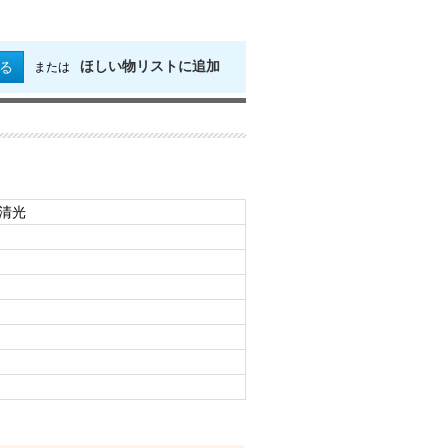
ほしい物リストに追加
る
または
州清光