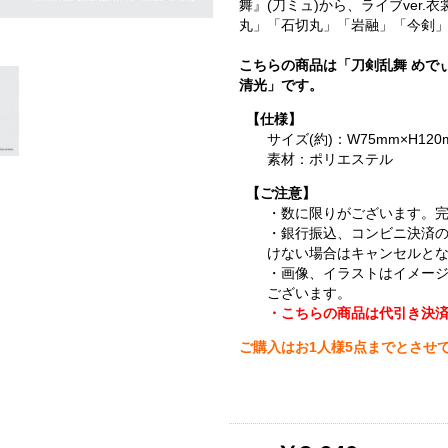
舞』(刀ミュ)から、ライブver
丸」「石切丸」「岩融」「今剣」
こちらの商品は「刀剣乱舞 めで
清光」です。
【仕様】
サイズ(約)：W75mm×H120
素材：ポリエステル
【ご注意】
・数に限りがございます。
・銀行振込、コンビニ決済
けない場合はキャンセルと
・画像、イラストはイメー
ございます。
・こちらの商品は代引き決
ご購入はお1人様5点までとさせ