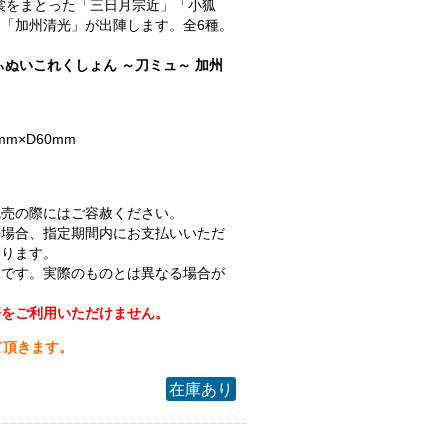
.衣裳をまとった「三日月宗近」「小狐
「加州清光」が出陣します。全6種。
ぃぬいこれくしょん ～刀ミュ～ 加州
mm×D60mm
完売の際にはご容赦ください。
の場合、指定期間内にお支払いいただ
なります。
ジです。実際のものとは異なる場合が
済をご利用いただけません。
て頂きます。
在庫あり