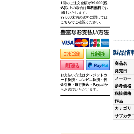
1回のご注文金額が
¥9,000(税
込)
以上の場合は
送料無料
でお
届けいたします。
¥9,000未満の送料に関しては
こちら
でご確認ください。
製品情
商品名
発売日
お支払い方法は
クレジットカ
メーカー
ード決済・コンビニ決済・代
金引換・銀行振込・Paypal
か
参考価格
らお選びいただけます。
税抜価格
作品
カテゴリ
サブカテ