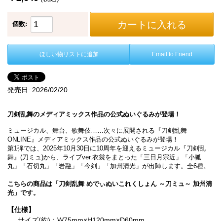
カートに入れる
個数:
ほしい物リストに追加
Email to Friend
発売日:
2026/02/20
刀剣乱舞のメディアミックス作品の公式ぬいぐるみが登場！
ミュージカル、舞台、歌舞伎……次々に展開される『刀剣乱舞
ONLINE』メディアミックス作品の公式ぬいぐるみが登場！
第1弾では、2025年10月30日に10周年を迎えるミュージカル『刀剣乱
舞』(刀ミュ)から、ライブver.衣裳をまとった「三日月宗近」「小狐
丸」「石切丸」「岩融」「今剣」「加州清光」が出陣します。全6種。
こちらの商品は「刀剣乱舞 めでぃぬいこれくしょん ～刀ミュ～ 加州清
光」です。
【仕様】
サイズ(約)：W75mm×H120mm×D60mm