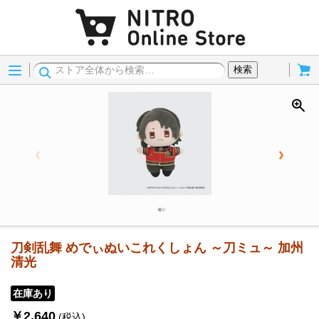
Menu
Cart
検索
刀剣乱舞 めでぃぬいこれくしょん ～刀ミュ～ 加州
清光
在庫あり
￥2,640
(税込)