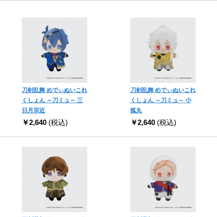
刀剣乱舞 めでぃぬいこれ
刀剣乱舞 めでぃぬいこれ
くしょん ～刀ミュ～ 三
くしょん ～刀ミュ～ 小
日月宗近
狐丸
￥2,640
(税込)
￥2,640
(税込)