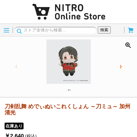
Menu
Cart
検索
刀剣乱舞 めでぃぬいこれくしょん ～刀ミュ～ 加州
清光
在庫あり
￥2,640
(税込)