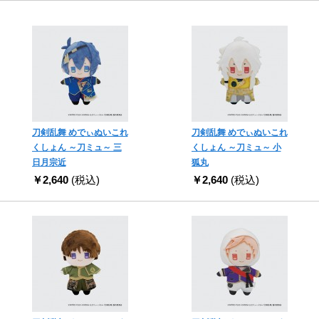
刀剣乱舞 めでぃぬいこれ
刀剣乱舞 めでぃぬいこれ
くしょん ～刀ミュ～ 三
くしょん ～刀ミュ～ 小
日月宗近
狐丸
￥2,640
(税込)
￥2,640
(税込)