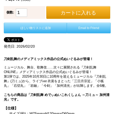
カートに入れる
個数:
ほしい物リストに追加
Email to Friend
発売日:
2026/02/20
刀剣乱舞のメディアミックス作品の公式ぬいぐるみが登場！
ミュージカル、舞台、歌舞伎……次々に展開される『刀剣乱舞
ONLINE』メディアミックス作品の公式ぬいぐるみが登場！
第1弾では、2025年10月30日に10周年を迎えるミュージカル『刀剣乱
舞』(刀ミュ)から、ライブver.衣裳をまとった「三日月宗近」「小狐
丸」「石切丸」「岩融」「今剣」「加州清光」が出陣します。全6種。
こちらの商品は「刀剣乱舞 めでぃぬいこれくしょん ～刀ミュ～ 加州清
光」です。
【仕様】
サイズ(約)：W75mm×H120mm×D60mm