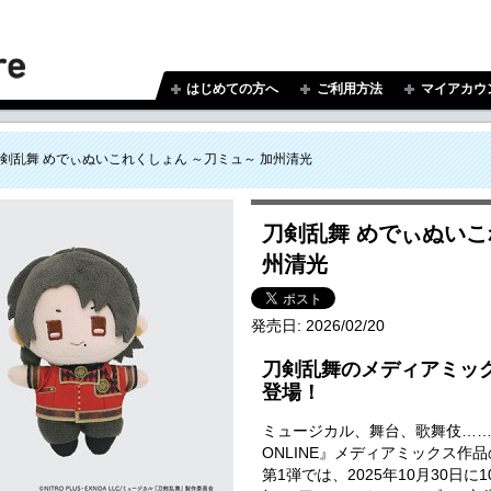
はじめての方へ
ご利用方法
マイアカウ
剣乱舞 めでぃぬいこれくしょん ～刀ミュ～ 加州清光
刀剣乱舞 めでぃぬいこ
州清光
発売日:
2026/02/20
刀剣乱舞のメディアミッ
登場！
ミュージカル、舞台、歌舞伎…
ONLINE』メディアミックス作
第1弾では、2025年10月30日