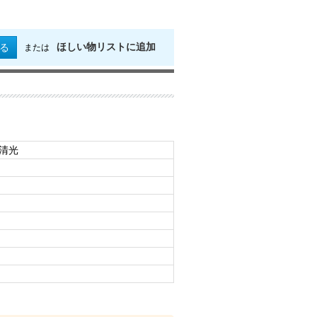
ほしい物リストに追加
る
または
州清光