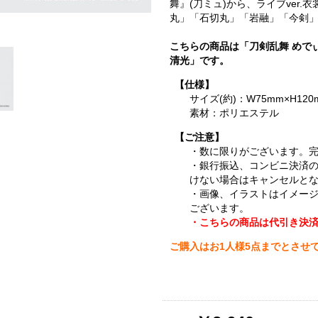
舞』(刀ミュ)から、ライブver
丸」「石切丸」「岩融」「今剣」
こちらの商品は「刀剣乱舞 めで
清光」です。
【仕様】
サイズ(約)：W75mm×H120
素材：ポリエステル
【ご注意】
・数に限りがございます。
・銀行振込、コンビニ決済
けない場合はキャンセルと
・画像、イラストはイメー
ございます。
・こちらの商品は代引き決
ご購入はお1人様5点までとさせ