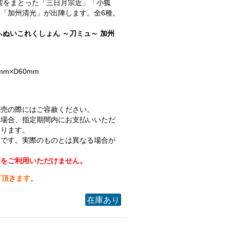
.衣裳をまとった「三日月宗近」「小狐
「加州清光」が出陣します。全6種。
ぃぬいこれくしょん ～刀ミュ～ 加州
mm×D60mm
完売の際にはご容赦ください。
の場合、指定期間内にお支払いいただ
なります。
ジです。実際のものとは異なる場合が
済をご利用いただけません。
て頂きます。
在庫あり