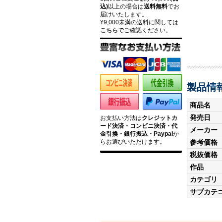
込)
以上の場合は
送料無料
でお
届けいたします。
¥9,000未満の送料に関しては
こちら
でご確認ください。
製品情
商品名
発売日
お支払い方法は
クレジットカ
ード決済・コンビニ決済・代
メーカー
金引換・銀行振込・Paypal
か
参考価格
らお選びいただけます。
税抜価格
作品
カテゴリ
サブカテ