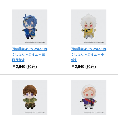
刀剣乱舞 めでぃぬいこれ
刀剣乱舞 めでぃぬいこれ
くしょん ～刀ミュ～ 三
くしょん ～刀ミュ～ 小
日月宗近
狐丸
￥2,640
(税込)
￥2,640
(税込)