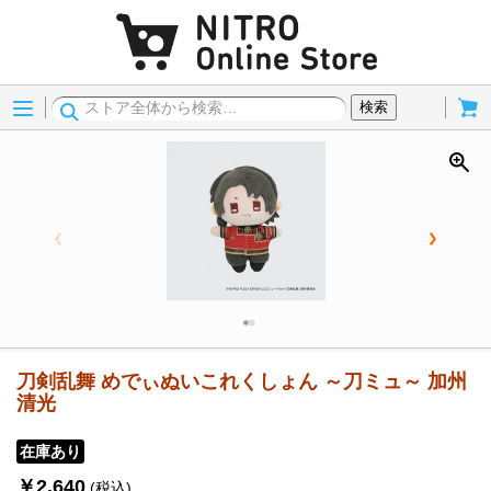
Menu
Cart
検索
刀剣乱舞 めでぃぬいこれくしょん ～刀ミュ～ 加州
清光
在庫あり
￥2,640
(税込)