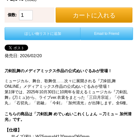
カートに入れる
個数:
ほしい物リストに追加
Email to Friend
発売日:
2026/02/20
刀剣乱舞のメディアミックス作品の公式ぬいぐるみが登場！
ミュージカル、舞台、歌舞伎……次々に展開される『刀剣乱舞
ONLINE』メディアミックス作品の公式ぬいぐるみが登場！
第1弾では、2025年10月30日に10周年を迎えるミュージカル『刀剣乱
舞』(刀ミュ)から、ライブver.衣裳をまとった「三日月宗近」「小狐
丸」「石切丸」「岩融」「今剣」「加州清光」が出陣します。全6種。
こちらの商品は「刀剣乱舞 めでぃぬいこれくしょん ～刀ミュ～ 加州清
光」です。
【仕様】
サイズ(約)：W75mm×H120mm×D60mm