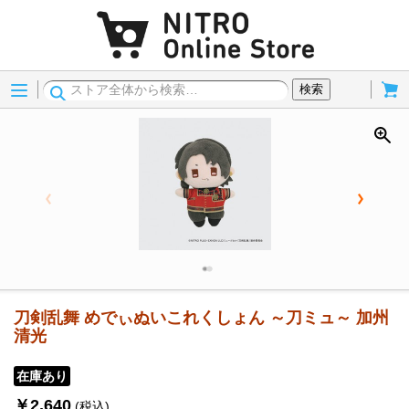
Menu
Cart
検索
刀剣乱舞 めでぃぬいこれくしょん ～刀ミュ～ 加州
清光
在庫あり
￥2,640
(税込)