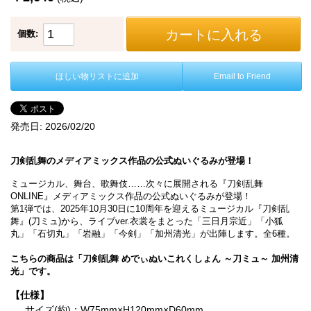
カートに入れる
個数:
ほしい物リストに追加
Email to Friend
発売日:
2026/02/20
刀剣乱舞のメディアミックス作品の公式ぬいぐるみが登場！
ミュージカル、舞台、歌舞伎……次々に展開される『刀剣乱舞
ONLINE』メディアミックス作品の公式ぬいぐるみが登場！
第1弾では、2025年10月30日に10周年を迎えるミュージカル『刀剣乱
舞』(刀ミュ)から、ライブver.衣裳をまとった「三日月宗近」「小狐
丸」「石切丸」「岩融」「今剣」「加州清光」が出陣します。全6種。
こちらの商品は「刀剣乱舞 めでぃぬいこれくしょん ～刀ミュ～ 加州清
光」です。
【仕様】
サイズ(約)：W75mm×H120mm×D60mm