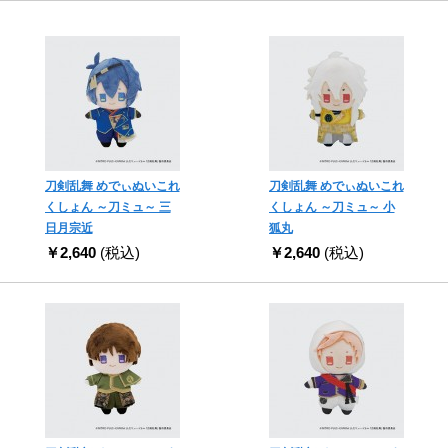
刀剣乱舞 めでぃぬいこれ
刀剣乱舞 めでぃぬいこれ
くしょん ～刀ミュ～ 三
くしょん ～刀ミュ～ 小
日月宗近
狐丸
￥2,640
(税込)
￥2,640
(税込)