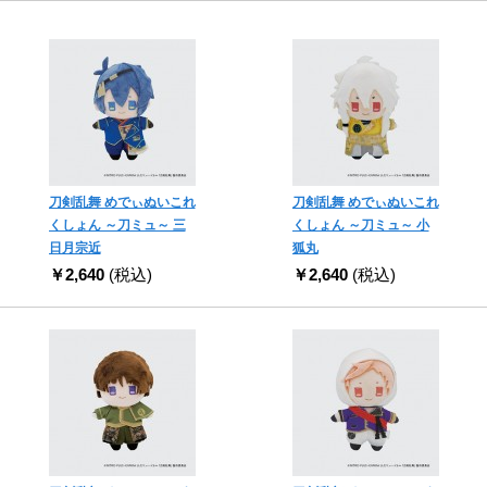
刀剣乱舞 めでぃぬいこれ
刀剣乱舞 めでぃぬいこれ
くしょん ～刀ミュ～ 三
くしょん ～刀ミュ～ 小
日月宗近
狐丸
￥2,640
(税込)
￥2,640
(税込)