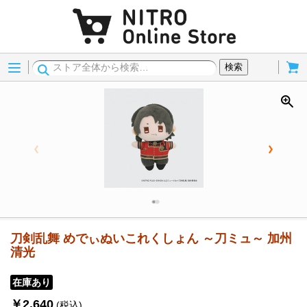
Menu
Cart
検索
刀剣乱舞 めでぃぬいこれくしょん ～刀ミュ～ 加州
清光
在庫あり
￥2,640
(税込)