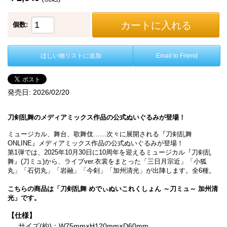
カートに入れる
個数:
ほしい物リストに追加
Email to Friend
発売日:
2026/02/20
刀剣乱舞のメディアミックス作品の公式ぬいぐるみが登場！
ミュージカル、舞台、歌舞伎……次々に展開される『刀剣乱舞
ONLINE』メディアミックス作品の公式ぬいぐるみが登場！
第1弾では、2025年10月30日に10周年を迎えるミュージカル『刀剣乱
舞』(刀ミュ)から、ライブver.衣裳をまとった「三日月宗近」「小狐
丸」「石切丸」「岩融」「今剣」「加州清光」が出陣します。全6種。
こちらの商品は「刀剣乱舞 めでぃぬいこれくしょん ～刀ミュ～ 加州清
光」です。
【仕様】
サイズ(約)：W75mm×H120mm×D60mm