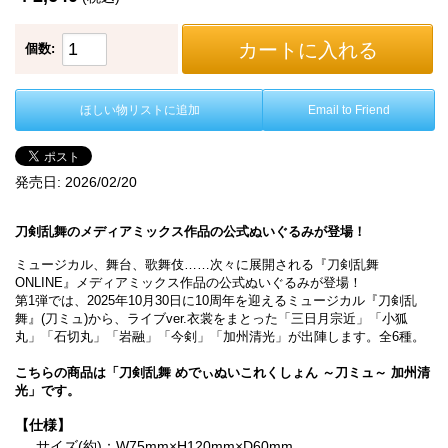
カートに入れる
個数:
ほしい物リストに追加
Email to Friend
発売日:
2026/02/20
刀剣乱舞のメディアミックス作品の公式ぬいぐるみが登場！
ミュージカル、舞台、歌舞伎……次々に展開される『刀剣乱舞
ONLINE』メディアミックス作品の公式ぬいぐるみが登場！
第1弾では、2025年10月30日に10周年を迎えるミュージカル『刀剣乱
舞』(刀ミュ)から、ライブver.衣裳をまとった「三日月宗近」「小狐
丸」「石切丸」「岩融」「今剣」「加州清光」が出陣します。全6種。
こちらの商品は「刀剣乱舞 めでぃぬいこれくしょん ～刀ミュ～ 加州清
光」です。
【仕様】
サイズ(約)：W75mm×H120mm×D60mm