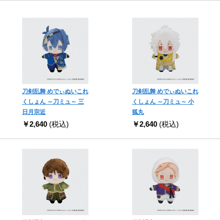
刀剣乱舞 めでぃぬいこれ
刀剣乱舞 めでぃぬいこれ
くしょん ～刀ミュ～ 三
くしょん ～刀ミュ～ 小
日月宗近
狐丸
￥2,640
(税込)
￥2,640
(税込)