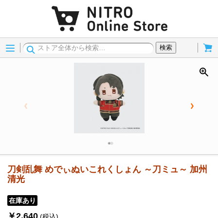
Menu
Cart
検索
刀剣乱舞 めでぃぬいこれくしょん ～刀ミュ～ 加州
清光
在庫あり
￥2,640
(税込)