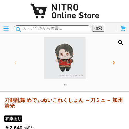
Menu
Cart
検索
刀剣乱舞 めでぃぬいこれくしょん ～刀ミュ～ 加州
清光
在庫あり
￥2,640
(税込)