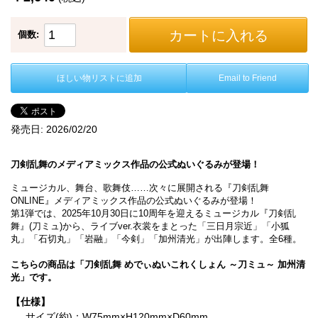
カートに入れる
個数:
ほしい物リストに追加
Email to Friend
発売日:
2026/02/20
刀剣乱舞のメディアミックス作品の公式ぬいぐるみが登場！
ミュージカル、舞台、歌舞伎……次々に展開される『刀剣乱舞
ONLINE』メディアミックス作品の公式ぬいぐるみが登場！
第1弾では、2025年10月30日に10周年を迎えるミュージカル『刀剣乱
舞』(刀ミュ)から、ライブver.衣裳をまとった「三日月宗近」「小狐
丸」「石切丸」「岩融」「今剣」「加州清光」が出陣します。全6種。
こちらの商品は「刀剣乱舞 めでぃぬいこれくしょん ～刀ミュ～ 加州清
光」です。
【仕様】
サイズ(約)：W75mm×H120mm×D60mm