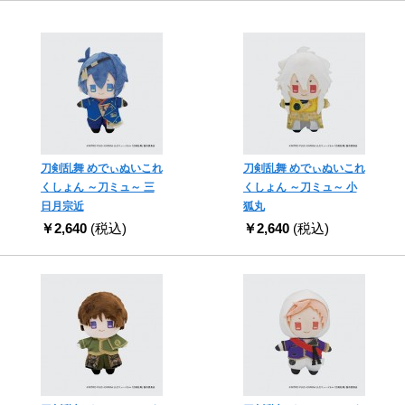
刀剣乱舞 めでぃぬいこれ
刀剣乱舞 めでぃぬいこれ
くしょん ～刀ミュ～ 三
くしょん ～刀ミュ～ 小
日月宗近
狐丸
￥2,640
(税込)
￥2,640
(税込)