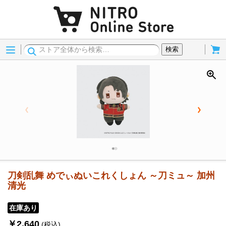
Menu
Cart
検索
刀剣乱舞 めでぃぬいこれくしょん ～刀ミュ～ 加州
清光
在庫あり
￥2,640
(税込)