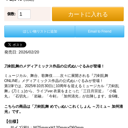
カートに入れる
個数:
ほしい物リストに追加
Email to Friend
発売日:
2026/02/20
刀剣乱舞のメディアミックス作品の公式ぬいぐるみが登場！
ミュージカル、舞台、歌舞伎……次々に展開される『刀剣乱舞
ONLINE』メディアミックス作品の公式ぬいぐるみが登場！
第1弾では、2025年10月30日に10周年を迎えるミュージカル『刀剣乱
舞』(刀ミュ)から、ライブver.衣裳をまとった「三日月宗近」「小狐
丸」「石切丸」「岩融」「今剣」「加州清光」が出陣します。全6種。
こちらの商品は「刀剣乱舞 めでぃぬいこれくしょん ～刀ミュ～ 加州清
光」です。
【仕様】
サイズ(約)：W75mm×H120mm×D60mm