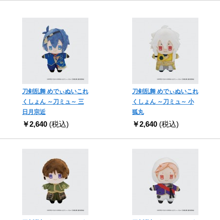
刀剣乱舞 めでぃぬいこれ
刀剣乱舞 めでぃぬいこれ
くしょん ～刀ミュ～ 三
くしょん ～刀ミュ～ 小
日月宗近
狐丸
￥2,640
(税込)
￥2,640
(税込)