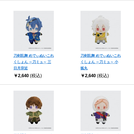
刀剣乱舞 めでぃぬいこれ
刀剣乱舞 めでぃぬいこれ
くしょん ～刀ミュ～ 三
くしょん ～刀ミュ～ 小
日月宗近
狐丸
￥2,640
(税込)
￥2,640
(税込)