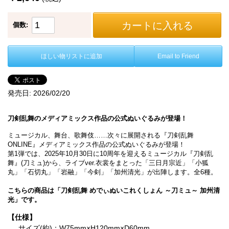
カートに入れる
個数:
ほしい物リストに追加
Email to Friend
発売日:
2026/02/20
刀剣乱舞のメディアミックス作品の公式ぬいぐるみが登場！
ミュージカル、舞台、歌舞伎……次々に展開される『刀剣乱舞
ONLINE』メディアミックス作品の公式ぬいぐるみが登場！
第1弾では、2025年10月30日に10周年を迎えるミュージカル『刀剣乱
舞』(刀ミュ)から、ライブver.衣裳をまとった「三日月宗近」「小狐
丸」「石切丸」「岩融」「今剣」「加州清光」が出陣します。全6種。
こちらの商品は「刀剣乱舞 めでぃぬいこれくしょん ～刀ミュ～ 加州清
光」です。
【仕様】
サイズ(約)：W75mm×H120mm×D60mm