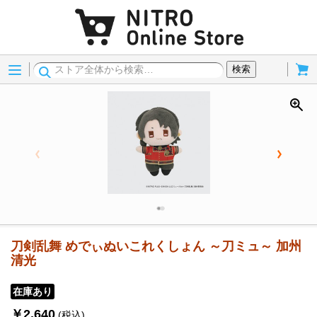
Menu
Cart
検索
刀剣乱舞 めでぃぬいこれくしょん ～刀ミュ～ 加州
清光
在庫あり
￥2,640
(税込)