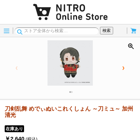
Menu
Cart
検索
刀剣乱舞 めでぃぬいこれくしょん ～刀ミュ～ 加州
清光
在庫あり
￥2,640
(税込)