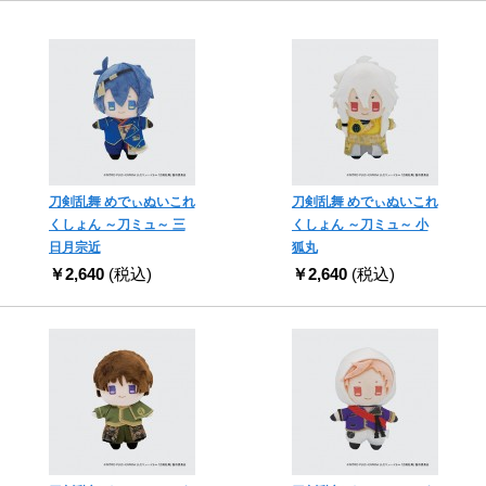
刀剣乱舞 めでぃぬいこれ
刀剣乱舞 めでぃぬいこれ
くしょん ～刀ミュ～ 三
くしょん ～刀ミュ～ 小
日月宗近
狐丸
￥2,640
(税込)
￥2,640
(税込)