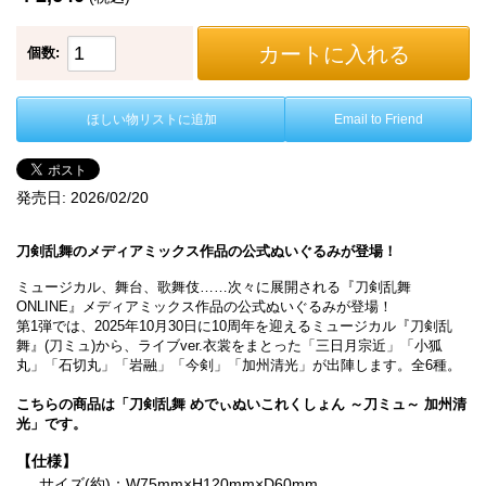
カートに入れる
個数:
ほしい物リストに追加
Email to Friend
発売日:
2026/02/20
刀剣乱舞のメディアミックス作品の公式ぬいぐるみが登場！
ミュージカル、舞台、歌舞伎……次々に展開される『刀剣乱舞
ONLINE』メディアミックス作品の公式ぬいぐるみが登場！
第1弾では、2025年10月30日に10周年を迎えるミュージカル『刀剣乱
舞』(刀ミュ)から、ライブver.衣裳をまとった「三日月宗近」「小狐
丸」「石切丸」「岩融」「今剣」「加州清光」が出陣します。全6種。
こちらの商品は「刀剣乱舞 めでぃぬいこれくしょん ～刀ミュ～ 加州清
光」です。
【仕様】
サイズ(約)：W75mm×H120mm×D60mm