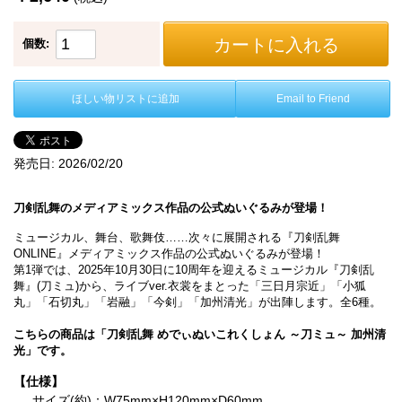
カートに入れる
個数:
ほしい物リストに追加
Email to Friend
発売日:
2026/02/20
刀剣乱舞のメディアミックス作品の公式ぬいぐるみが登場！
ミュージカル、舞台、歌舞伎……次々に展開される『刀剣乱舞
ONLINE』メディアミックス作品の公式ぬいぐるみが登場！
第1弾では、2025年10月30日に10周年を迎えるミュージカル『刀剣乱
舞』(刀ミュ)から、ライブver.衣裳をまとった「三日月宗近」「小狐
丸」「石切丸」「岩融」「今剣」「加州清光」が出陣します。全6種。
こちらの商品は「刀剣乱舞 めでぃぬいこれくしょん ～刀ミュ～ 加州清
光」です。
【仕様】
サイズ(約)：W75mm×H120mm×D60mm