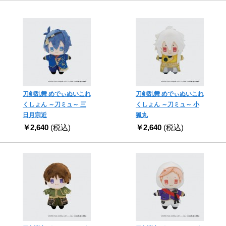
刀剣乱舞 めでぃぬいこれ
刀剣乱舞 めでぃぬいこれ
くしょん ～刀ミュ～ 三
くしょん ～刀ミュ～ 小
日月宗近
狐丸
￥2,640
(税込)
￥2,640
(税込)