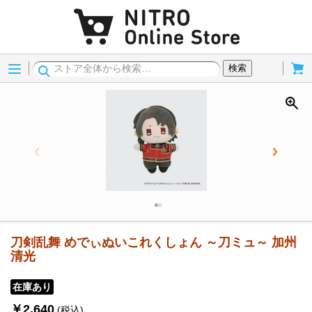
Menu
Cart
検索
刀剣乱舞 めでぃぬいこれくしょん ～刀ミュ～ 加州
清光
在庫あり
￥2,640
(税込)