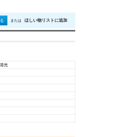
ほしい物リストに追加
る
または
州清光