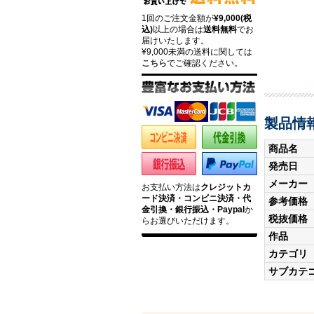
1回のご注文金額が
¥9,000(税
込)
以上の場合は
送料無料
でお
届けいたします。
¥9,000未満の送料に関しては
こちら
でご確認ください。
製品情
商品名
発売日
メーカー
お支払い方法は
クレジットカ
ード決済・コンビニ決済・代
参考価格
金引換・銀行振込・Paypal
か
税抜価格
らお選びいただけます。
作品
カテゴリ
サブカテ