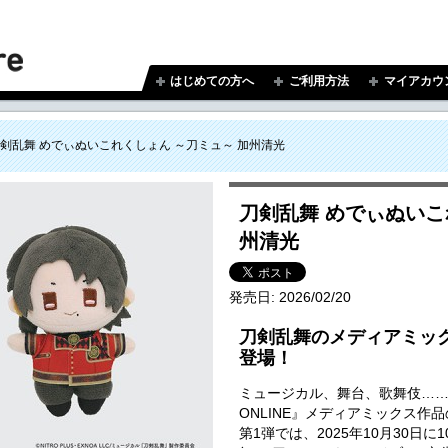
はじめての方へ
ご利用方法
マイアカウ
剣乱舞 めでぃぬいこれくしょん ～刀ミュ～ 加州清光
刀剣乱舞 めでぃぬいこ
州清光
発売日:
2026/02/20
刀剣乱舞のメディアミッ
登場！
ミュージカル、舞台、歌舞伎…
ONLINE』メディアミックス作
第1弾では、2025年10月30日