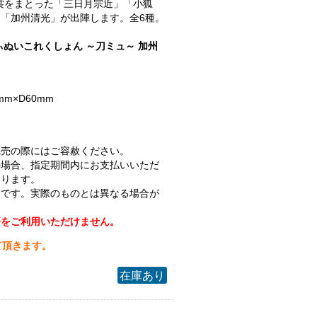
.衣裳をまとった「三日月宗近」「小狐
「加州清光」が出陣します。全6種。
ぃぬいこれくしょん ～刀ミュ～ 加州
mm×D60mm
完売の際にはご容赦ください。
の場合、指定期間内にお支払いいただ
なります。
ジです。実際のものとは異なる場合が
済をご利用いただけません。
て頂きます。
在庫あり