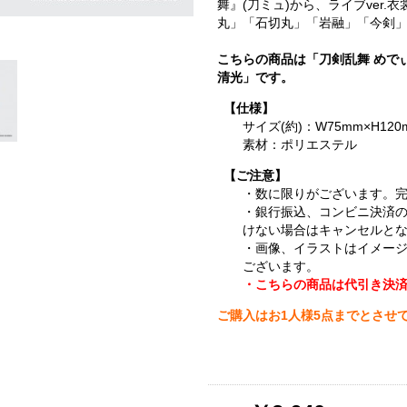
舞』(刀ミュ)から、ライブver
丸」「石切丸」「岩融」「今剣」
こちらの商品は「刀剣乱舞 めで
清光」です。
【仕様】
サイズ(約)：W75mm×H120
素材：ポリエステル
【ご注意】
・数に限りがございます。
・銀行振込、コンビニ決済
けない場合はキャンセルと
・画像、イラストはイメー
ございます。
・こちらの商品は代引き決
ご購入はお1人様5点までとさせ