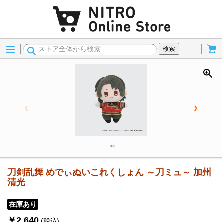
Menu
Cart
検索
刀剣乱舞 めでぃぬいこれくしょん ～刀ミュ～ 加州
清光
在庫あり
￥2,640
(税込)