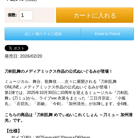
カートに入れる
個数:
ほしい物リストに追加
Email to Friend
発売日:
2026/02/20
刀剣乱舞のメディアミックス作品の公式ぬいぐるみが登場！
ミュージカル、舞台、歌舞伎……次々に展開される『刀剣乱舞
ONLINE』メディアミックス作品の公式ぬいぐるみが登場！
第1弾では、2025年10月30日に10周年を迎えるミュージカル『刀剣乱
舞』(刀ミュ)から、ライブver.衣裳をまとった「三日月宗近」「小狐
丸」「石切丸」「岩融」「今剣」「加州清光」が出陣します。全6種。
こちらの商品は「刀剣乱舞 めでぃぬいこれくしょん ～刀ミュ～ 加州清
光」です。
【仕様】
サイズ(約)：W75mm×H120mm×D60mm