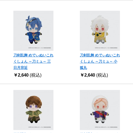
刀剣乱舞 めでぃぬいこれ
刀剣乱舞 めでぃぬいこれ
くしょん ～刀ミュ～ 三
くしょん ～刀ミュ～ 小
日月宗近
狐丸
￥2,640
(税込)
￥2,640
(税込)