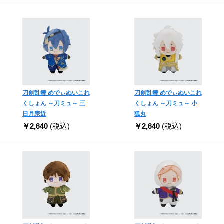
刀剣乱舞 めでぃぬいこれ
刀剣乱舞 めでぃぬいこれ
くしょん ～刀ミュ～ 三
くしょん ～刀ミュ～ 小
日月宗近
狐丸
￥2,640
(税込)
￥2,640
(税込)