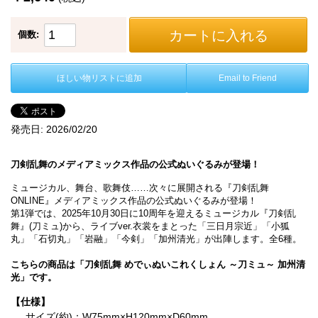
カートに入れる
個数:
ほしい物リストに追加
Email to Friend
発売日:
2026/02/20
刀剣乱舞のメディアミックス作品の公式ぬいぐるみが登場！
ミュージカル、舞台、歌舞伎……次々に展開される『刀剣乱舞
ONLINE』メディアミックス作品の公式ぬいぐるみが登場！
第1弾では、2025年10月30日に10周年を迎えるミュージカル『刀剣乱
舞』(刀ミュ)から、ライブver.衣裳をまとった「三日月宗近」「小狐
丸」「石切丸」「岩融」「今剣」「加州清光」が出陣します。全6種。
こちらの商品は「刀剣乱舞 めでぃぬいこれくしょん ～刀ミュ～ 加州清
光」です。
【仕様】
サイズ(約)：W75mm×H120mm×D60mm