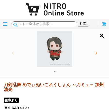
Menu
Cart
検索
刀剣乱舞 めでぃぬいこれくしょん ～刀ミュ～ 加州
清光
在庫あり
￥2,640
(税込)