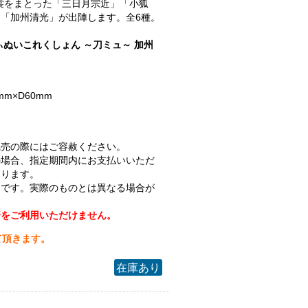
.衣裳をまとった「三日月宗近」「小狐
「加州清光」が出陣します。全6種。
ぃぬいこれくしょん ～刀ミュ～ 加州
mm×D60mm
完売の際にはご容赦ください。
の場合、指定期間内にお支払いいただ
なります。
ジです。実際のものとは異なる場合が
済をご利用いただけません。
て頂きます。
在庫あり