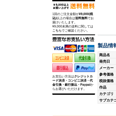
1回のご注文金額が
¥9,000(税
込)
以上の場合は
送料無料
でお
届けいたします。
¥9,000未満の送料に関しては
こちら
でご確認ください。
製品情
商品名
発売日
メーカー
参考価格
お支払い方法は
クレジットカ
税抜価格
ード決済・コンビニ決済・代
金引換・銀行振込・Paypal
か
作品
らお選びいただけます。
カテゴリ
サブカテ