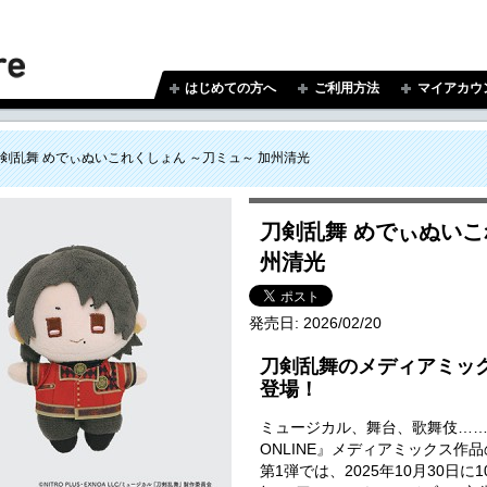
はじめての方へ
ご利用方法
マイアカウ
剣乱舞 めでぃぬいこれくしょん ～刀ミュ～ 加州清光
刀剣乱舞 めでぃぬいこ
州清光
発売日:
2026/02/20
刀剣乱舞のメディアミッ
登場！
ミュージカル、舞台、歌舞伎…
ONLINE』メディアミックス作
第1弾では、2025年10月30日