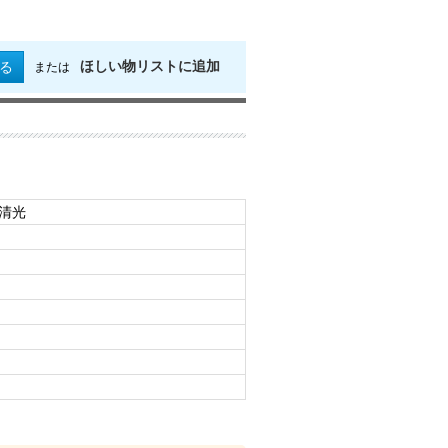
ほしい物リストに追加
る
または
州清光