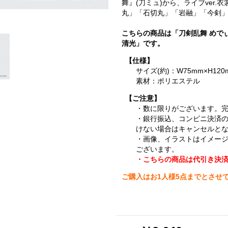
舞』(刀ミュ)から、ライブver
丸」「石切丸」「岩融」「今剣」
こちらの商品は「刀剣乱舞 めで
清光」です。
【仕様】
サイズ(約)：W75mm×H120
素材：ポリエステル
【ご注意】
・数に限りがございます。
・銀行振込、コンビニ決済
けない場合はキャンセルと
・画像、イラストはイメー
ございます。
・こちらの商品は代引き決
ご購入はお1人様5点までとさせ