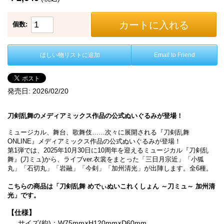
カートに入れる
個数:
ほしい物リストに追加
Email to Friend
発売日:
2026/02/20
刀剣乱舞のメディアミックス作品の公式ぬいぐるみが登場！
ミュージカル、舞台、歌舞伎……次々に展開される『刀剣乱舞
ONLINE』メディアミックス作品の公式ぬいぐるみが登場！
第1弾では、2025年10月30日に10周年を迎えるミュージカル『刀剣乱
舞』(刀ミュ)から、ライブver.衣裳をまとった「三日月宗近」「小狐
丸」「石切丸」「岩融」「今剣」「加州清光」が出陣します。全6種。
こちらの商品は「刀剣乱舞 めでぃぬいこれくしょん ～刀ミュ～ 加州清
光」です。
【仕様】
サイズ(約)：W75mm×H120mm×D60mm