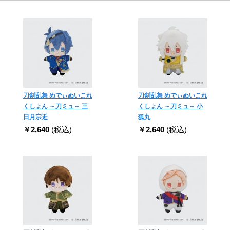
刀剣乱舞 めでぃぬいこれ
刀剣乱舞 めでぃぬいこれ
くしょん ～刀ミュ～ 三
くしょん ～刀ミュ～ 小
日月宗近
狐丸
￥2,640
(税込)
￥2,640
(税込)