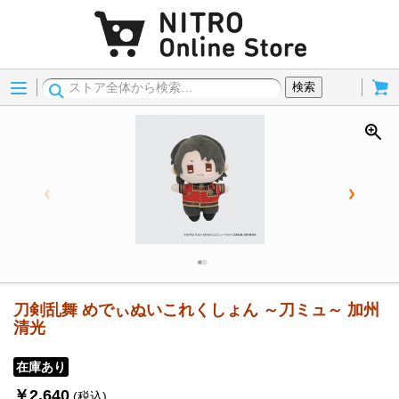
Menu
Cart
検索
刀剣乱舞 めでぃぬいこれくしょん ～刀ミュ～ 加州
清光
在庫あり
￥2,640
(税込)