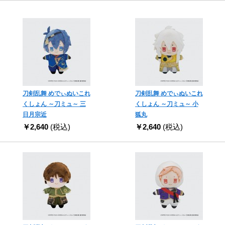
刀剣乱舞 めでぃぬいこれ
刀剣乱舞 めでぃぬいこれ
くしょん ～刀ミュ～ 三
くしょん ～刀ミュ～ 小
日月宗近
狐丸
￥2,640
(税込)
￥2,640
(税込)