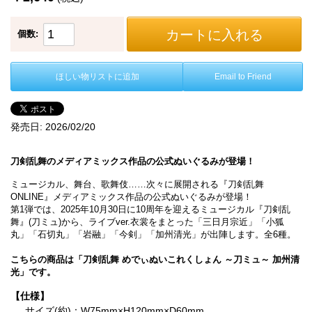
カートに入れる
個数:
ほしい物リストに追加
Email to Friend
発売日:
2026/02/20
刀剣乱舞のメディアミックス作品の公式ぬいぐるみが登場！
ミュージカル、舞台、歌舞伎……次々に展開される『刀剣乱舞
ONLINE』メディアミックス作品の公式ぬいぐるみが登場！
第1弾では、2025年10月30日に10周年を迎えるミュージカル『刀剣乱
舞』(刀ミュ)から、ライブver.衣裳をまとった「三日月宗近」「小狐
丸」「石切丸」「岩融」「今剣」「加州清光」が出陣します。全6種。
こちらの商品は「刀剣乱舞 めでぃぬいこれくしょん ～刀ミュ～ 加州清
光」です。
【仕様】
サイズ(約)：W75mm×H120mm×D60mm