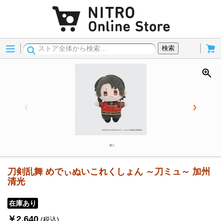
Menu
Cart
検索
刀剣乱舞 めでぃぬいこれくしょん ～刀ミュ～ 加州
清光
在庫あり
￥2,640
(税込)