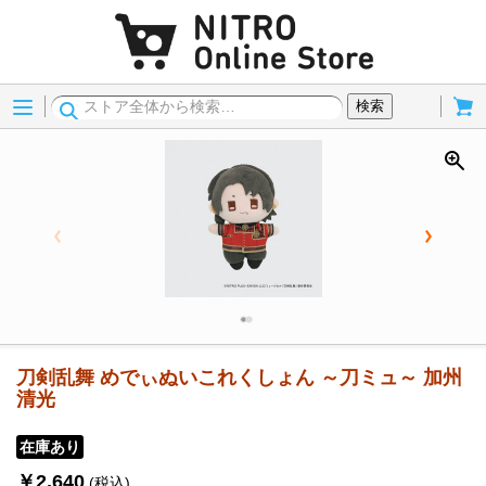
Menu
Cart
検索
刀剣乱舞 めでぃぬいこれくしょん ～刀ミュ～ 加州
清光
在庫あり
￥2,640
(税込)