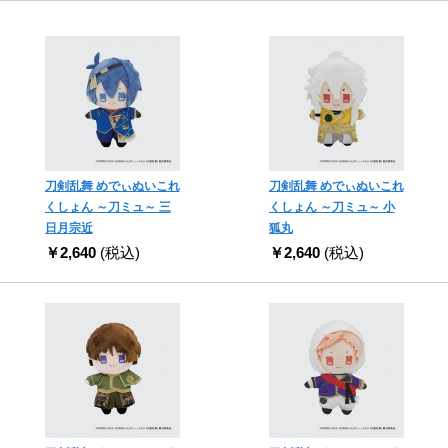
刀剣乱舞 めでぃぬいこれ
刀剣乱舞 めでぃぬいこれ
くしょん ～刀ミュ～ 三
くしょん ～刀ミュ～ 小
日月宗近
狐丸
￥2,640
(税込)
￥2,640
(税込)