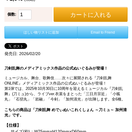
カートに入れる
個数:
ほしい物リストに追加
Email to Friend
発売日:
2026/02/20
刀剣乱舞のメディアミックス作品の公式ぬいぐるみが登場！
ミュージカル、舞台、歌舞伎……次々に展開される『刀剣乱舞
ONLINE』メディアミックス作品の公式ぬいぐるみが登場！
第1弾では、2025年10月30日に10周年を迎えるミュージカル『刀剣乱
舞』(刀ミュ)から、ライブver.衣裳をまとった「三日月宗近」「小狐
丸」「石切丸」「岩融」「今剣」「加州清光」が出陣します。全6種。
こちらの商品は「刀剣乱舞 めでぃぬいこれくしょん ～刀ミュ～ 加州清
光」です。
【仕様】
サイズ(約)：W75mm×H120mm×D60mm