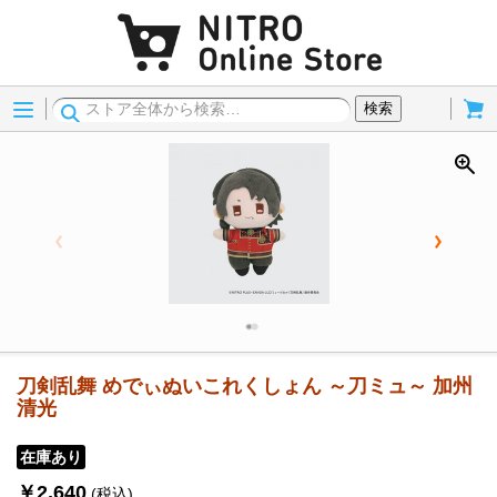
Menu
Cart
検索
刀剣乱舞 めでぃぬいこれくしょん ～刀ミュ～ 加州
清光
在庫あり
￥2,640
(税込)