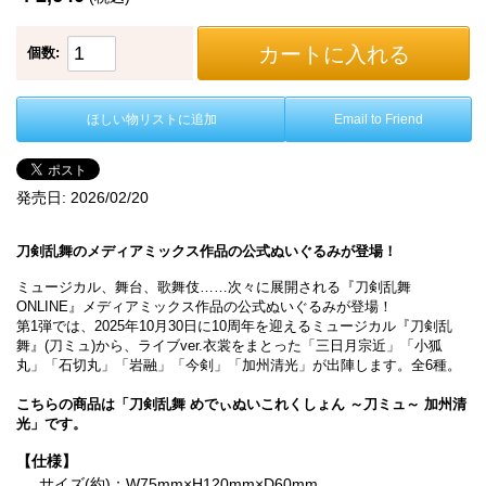
カートに入れる
個数:
ほしい物リストに追加
Email to Friend
発売日:
2026/02/20
刀剣乱舞のメディアミックス作品の公式ぬいぐるみが登場！
ミュージカル、舞台、歌舞伎……次々に展開される『刀剣乱舞
ONLINE』メディアミックス作品の公式ぬいぐるみが登場！
第1弾では、2025年10月30日に10周年を迎えるミュージカル『刀剣乱
舞』(刀ミュ)から、ライブver.衣裳をまとった「三日月宗近」「小狐
丸」「石切丸」「岩融」「今剣」「加州清光」が出陣します。全6種。
こちらの商品は「刀剣乱舞 めでぃぬいこれくしょん ～刀ミュ～ 加州清
光」です。
【仕様】
サイズ(約)：W75mm×H120mm×D60mm