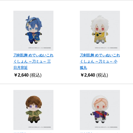
刀剣乱舞 めでぃぬいこれ
刀剣乱舞 めでぃぬいこれ
くしょん ～刀ミュ～ 三
くしょん ～刀ミュ～ 小
日月宗近
狐丸
￥2,640
(税込)
￥2,640
(税込)