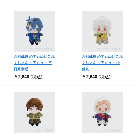
刀剣乱舞 めでぃぬいこれ
刀剣乱舞 めでぃぬいこれ
くしょん ～刀ミュ～ 三
くしょん ～刀ミュ～ 小
日月宗近
狐丸
￥2,640
(税込)
￥2,640
(税込)