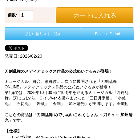
カートに入れる
個数:
ほしい物リストに追加
Email to Friend
発売日:
2026/02/20
刀剣乱舞のメディアミックス作品の公式ぬいぐるみが登場！
ミュージカル、舞台、歌舞伎……次々に展開される『刀剣乱舞
ONLINE』メディアミックス作品の公式ぬいぐるみが登場！
第1弾では、2025年10月30日に10周年を迎えるミュージカル『刀剣乱
舞』(刀ミュ)から、ライブver.衣裳をまとった「三日月宗近」「小狐
丸」「石切丸」「岩融」「今剣」「加州清光」が出陣します。全6種。
こちらの商品は「刀剣乱舞 めでぃぬいこれくしょん ～刀ミュ～ 加州清
光」です。
【仕様】
サイズ(約)：W75mm×H120mm×D60mm