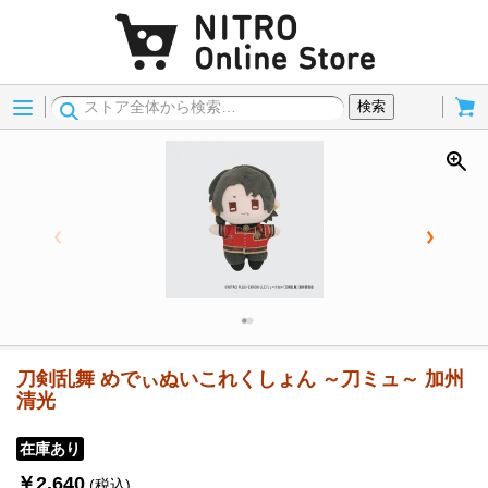
Menu
Cart
検索
刀剣乱舞 めでぃぬいこれくしょん ～刀ミュ～ 加州
清光
在庫あり
￥2,640
(税込)