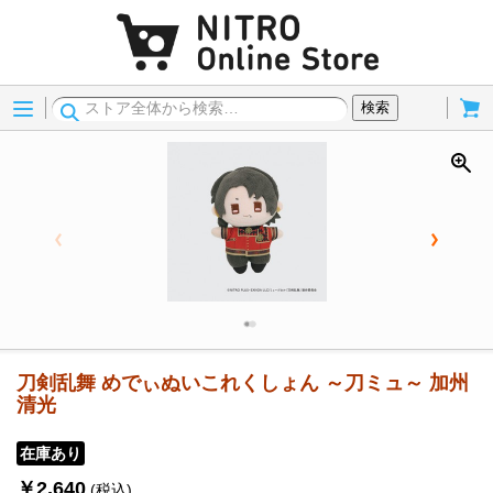
Menu
Cart
検索
刀剣乱舞 めでぃぬいこれくしょん ～刀ミュ～ 加州
清光
在庫あり
￥2,640
(税込)