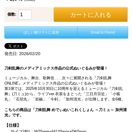
カートに入れる
個数:
ほしい物リストに追加
Email to Friend
発売日:
2026/02/20
刀剣乱舞のメディアミックス作品の公式ぬいぐるみが登場！
ミュージカル、舞台、歌舞伎……次々に展開される『刀剣乱舞
ONLINE』メディアミックス作品の公式ぬいぐるみが登場！
第1弾では、2025年10月30日に10周年を迎えるミュージカル『刀剣乱
舞』(刀ミュ)から、ライブver.衣裳をまとった「三日月宗近」「小狐
丸」「石切丸」「岩融」「今剣」「加州清光」が出陣します。全6種。
こちらの商品は「刀剣乱舞 めでぃぬいこれくしょん ～刀ミュ～ 加州清
光」です。
【仕様】
サイズ(約)：W75mm×H120mm×D60mm