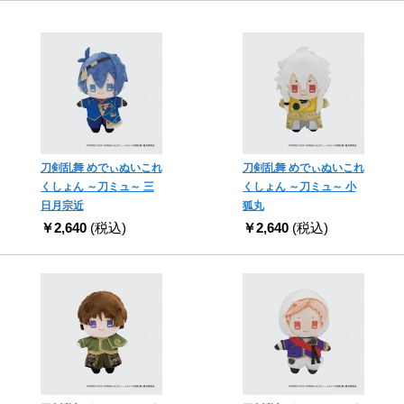
刀剣乱舞 めでぃぬいこれ
刀剣乱舞 めでぃぬいこれ
くしょん ～刀ミュ～ 三
くしょん ～刀ミュ～ 小
日月宗近
狐丸
￥2,640
(税込)
￥2,640
(税込)