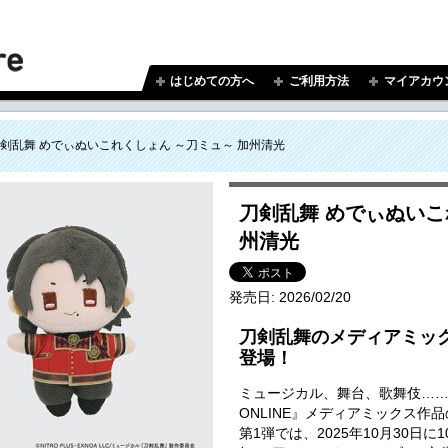
はじめての方へ
ご利用方法
マイアカウ
剣乱舞 めでぃぬいこれくしょん ～刀ミュ～ 加州清光
刀剣乱舞 めでぃぬいこ
州清光
発売日:
2026/02/20
刀剣乱舞のメディアミッ
登場！
ミュージカル、舞台、歌舞伎…
ONLINE』メディアミックス作
第1弾では、2025年10月30日