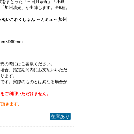
.衣裳をまとった「三日月宗近」「小狐
「加州清光」が出陣します。全6種。
ぃぬいこれくしょん ～刀ミュ～ 加州
mm×D60mm
完売の際にはご容赦ください。
の場合、指定期間内にお支払いいただ
なります。
ジです。実際のものとは異なる場合が
済をご利用いただけません。
て頂きます。
在庫あり