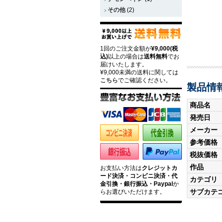
その他
(2)
1回のご注文金額が
¥9,000(税
込)
以上の場合は
送料無料
でお
届けいたします。
¥9,000未満の送料に関しては
こちら
でご確認ください。
製品情
商品名
発売日
メーカー
参考価格
税抜価格
作品
お支払い方法は
クレジットカ
ード決済・コンビニ決済・代
カテゴリ
金引換・銀行振込・Paypal
か
サブカテ
らお選びいただけます。