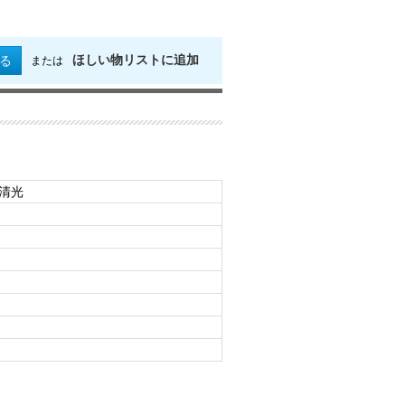
ほしい物リストに追加
る
または
州清光