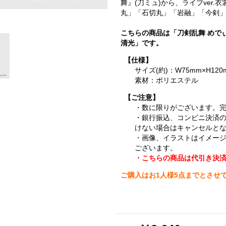
舞』(刀ミュ)から、ライブver
丸」「石切丸」「岩融」「今剣」
こちらの商品は「刀剣乱舞 めで
清光」です。
【仕様】
サイズ(約)：W75mm×H120
素材：ポリエステル
【ご注意】
・数に限りがございます。
・銀行振込、コンビニ決済
けない場合はキャンセルと
・画像、イラストはイメー
ございます。
・こちらの商品は代引き決
ご購入はお1人様5点までとさせ