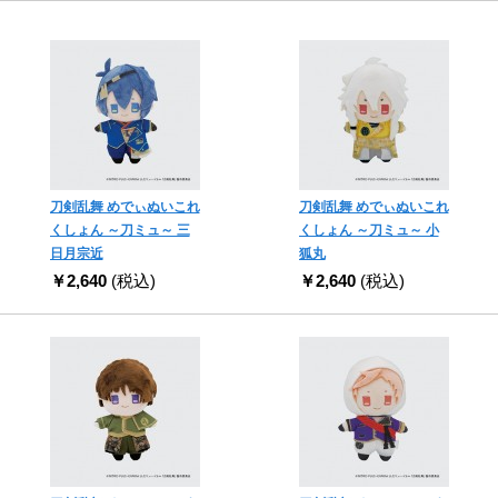
刀剣乱舞 めでぃぬいこれ
刀剣乱舞 めでぃぬいこれ
くしょん ～刀ミュ～ 三
くしょん ～刀ミュ～ 小
日月宗近
狐丸
￥2,640
(税込)
￥2,640
(税込)