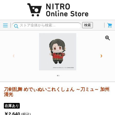
Menu
Cart
検索
刀剣乱舞 めでぃぬいこれくしょん ～刀ミュ～ 加州
清光
在庫あり
￥2,640
(税込)