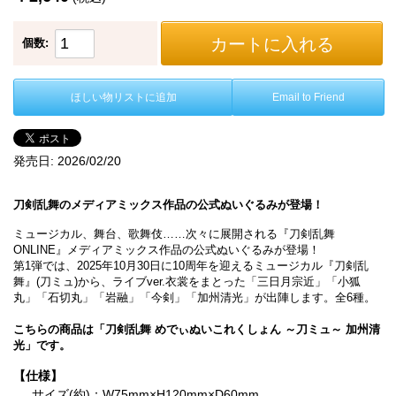
カートに入れる
個数:
ほしい物リストに追加
Email to Friend
発売日:
2026/02/20
刀剣乱舞のメディアミックス作品の公式ぬいぐるみが登場！
ミュージカル、舞台、歌舞伎……次々に展開される『刀剣乱舞
ONLINE』メディアミックス作品の公式ぬいぐるみが登場！
第1弾では、2025年10月30日に10周年を迎えるミュージカル『刀剣乱
舞』(刀ミュ)から、ライブver.衣裳をまとった「三日月宗近」「小狐
丸」「石切丸」「岩融」「今剣」「加州清光」が出陣します。全6種。
こちらの商品は「刀剣乱舞 めでぃぬいこれくしょん ～刀ミュ～ 加州清
光」です。
【仕様】
サイズ(約)：W75mm×H120mm×D60mm