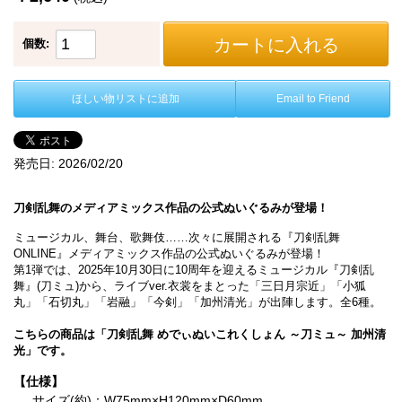
カートに入れる
個数:
ほしい物リストに追加
Email to Friend
発売日:
2026/02/20
刀剣乱舞のメディアミックス作品の公式ぬいぐるみが登場！
ミュージカル、舞台、歌舞伎……次々に展開される『刀剣乱舞
ONLINE』メディアミックス作品の公式ぬいぐるみが登場！
第1弾では、2025年10月30日に10周年を迎えるミュージカル『刀剣乱
舞』(刀ミュ)から、ライブver.衣裳をまとった「三日月宗近」「小狐
丸」「石切丸」「岩融」「今剣」「加州清光」が出陣します。全6種。
こちらの商品は「刀剣乱舞 めでぃぬいこれくしょん ～刀ミュ～ 加州清
光」です。
【仕様】
サイズ(約)：W75mm×H120mm×D60mm