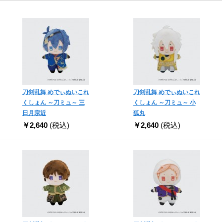
刀剣乱舞 めでぃぬいこれ
刀剣乱舞 めでぃぬいこれ
くしょん ～刀ミュ～ 三
くしょん ～刀ミュ～ 小
日月宗近
狐丸
￥2,640
(税込)
￥2,640
(税込)