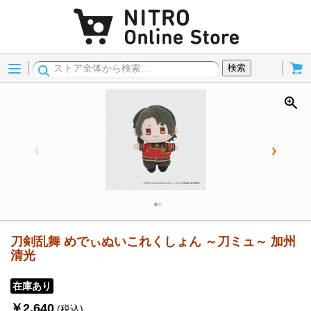
Menu
Cart
検索
刀剣乱舞 めでぃぬいこれくしょん ～刀ミュ～ 加州
清光
在庫あり
￥2,640
(税込)