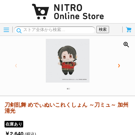
Menu
Cart
検索
刀剣乱舞 めでぃぬいこれくしょん ～刀ミュ～ 加州
清光
在庫あり
￥2,640
(税込)