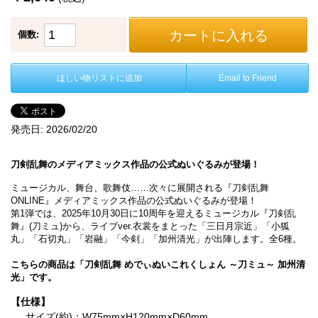
カートに入れる
個数:
ほしい物リストに追加
Email to Friend
発売日:
2026/02/20
刀剣乱舞のメディアミックス作品の公式ぬいぐるみが登場！
ミュージカル、舞台、歌舞伎……次々に展開される『刀剣乱舞
ONLINE』メディアミックス作品の公式ぬいぐるみが登場！
第1弾では、2025年10月30日に10周年を迎えるミュージカル『刀剣乱
舞』(刀ミュ)から、ライブver.衣裳をまとった「三日月宗近」「小狐
丸」「石切丸」「岩融」「今剣」「加州清光」が出陣します。全6種。
こちらの商品は「刀剣乱舞 めでぃぬいこれくしょん ～刀ミュ～ 加州清
光」です。
【仕様】
サイズ(約)：W75mm×H120mm×D60mm