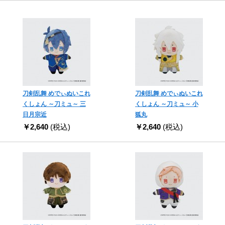
刀剣乱舞 めでぃぬいこれ
刀剣乱舞 めでぃぬいこれ
くしょん ～刀ミュ～ 三
くしょん ～刀ミュ～ 小
日月宗近
狐丸
￥2,640
(税込)
￥2,640
(税込)