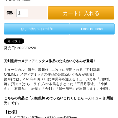
カートに入れる
個数:
ほしい物リストに追加
Email to Friend
発売日:
2026/02/20
刀剣乱舞のメディアミックス作品の公式ぬいぐるみが登場！
ミュージカル、舞台、歌舞伎……次々に展開される『刀剣乱舞
ONLINE』メディアミックス作品の公式ぬいぐるみが登場！
第1弾では、2025年10月30日に10周年を迎えるミュージカル『刀剣乱
舞』(刀ミュ)から、ライブver.衣裳をまとった「三日月宗近」「小狐
丸」「石切丸」「岩融」「今剣」「加州清光」が出陣します。全6種。
こちらの商品は「刀剣乱舞 めでぃぬいこれくしょん ～刀ミュ～ 加州清
光」です。
【仕様】
サイズ(約)：W75mm×H120mm×D60mm