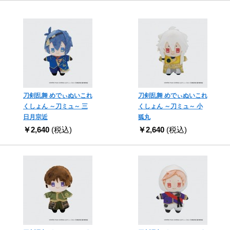
刀剣乱舞 めでぃぬいこれ
刀剣乱舞 めでぃぬいこれ
くしょん ～刀ミュ～ 三
くしょん ～刀ミュ～ 小
日月宗近
狐丸
￥2,640
(税込)
￥2,640
(税込)