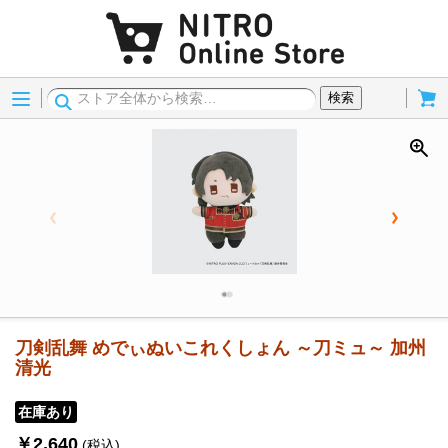
Menu
Cart
検索
刀剣乱舞 めでぃぬいこれくしょん ～刀ミュ～ 加州
清光
在庫あり
￥2,640
(税込)