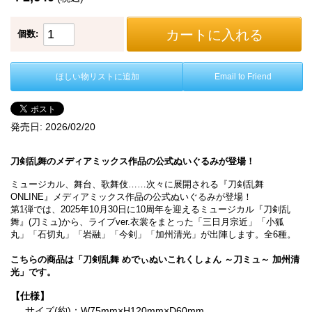
カートに入れる
個数:
ほしい物リストに追加
Email to Friend
発売日:
2026/02/20
刀剣乱舞のメディアミックス作品の公式ぬいぐるみが登場！
ミュージカル、舞台、歌舞伎……次々に展開される『刀剣乱舞
ONLINE』メディアミックス作品の公式ぬいぐるみが登場！
第1弾では、2025年10月30日に10周年を迎えるミュージカル『刀剣乱
舞』(刀ミュ)から、ライブver.衣裳をまとった「三日月宗近」「小狐
丸」「石切丸」「岩融」「今剣」「加州清光」が出陣します。全6種。
こちらの商品は「刀剣乱舞 めでぃぬいこれくしょん ～刀ミュ～ 加州清
光」です。
【仕様】
サイズ(約)：W75mm×H120mm×D60mm