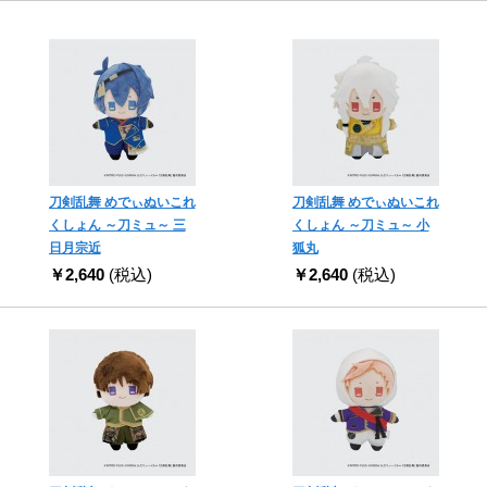
刀剣乱舞 めでぃぬいこれ
刀剣乱舞 めでぃぬいこれ
くしょん ～刀ミュ～ 三
くしょん ～刀ミュ～ 小
日月宗近
狐丸
￥2,640
(税込)
￥2,640
(税込)