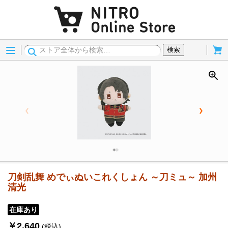
Menu
Cart
検索
刀剣乱舞 めでぃぬいこれくしょん ～刀ミュ～ 加州
清光
在庫あり
￥2,640
(税込)