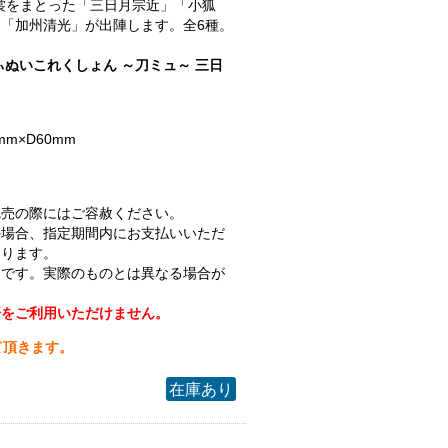
.衣裳をまとった「三日月宗近」「小狐
「加州清光」が出陣します。全6種。
ぃぬいこれくしょん ～刀ミュ～ 三日
mm×D60mm
完売の際にはご容赦ください。
の場合、指定期間内にお支払いいただ
なります。
ジです。実際のものとは異なる場合が
済をご利用いただけません。
て頂きます。
在庫あり