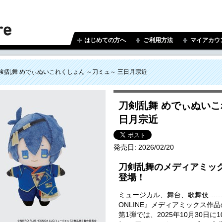
はじめての方へ
ご利用方法
マイアカウ
剣乱舞 めでぃぬいこれくしょん ～刀ミュ～ 三日月宗近
刀剣乱舞 めでぃぬいこ
日月宗近
発売日:
2026/02/20
刀剣乱舞のメディアミッ
登場！
ミュージカル、舞台、歌舞伎…
ONLINE』メディアミックス作
第1弾では、2025年10月30日