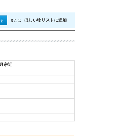
ほしい物リストに追加
る
または
日月宗近