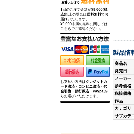
1回のご注文金額が
¥9,000(税
込)
以上の場合は
送料無料
でお
届けいたします。
¥9,000未満の送料に関しては
こちら
でご確認ください。
製品情
商品名
発売日
メーカー
お支払い方法は
クレジットカ
参考価格
ード決済・コンビニ決済・代
金引換・銀行振込・Paypal
か
税抜価格
らお選びいただけます。
作品
カテゴリ
サブカテ