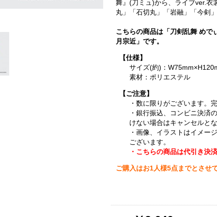
舞』(刀ミュ)から、ライブver
丸」「石切丸」「岩融」「今剣」
こちらの商品は「刀剣乱舞 めで
月宗近」です。
【仕様】
サイズ(約)：W75mm×H120
素材：ポリエステル
【ご注意】
・数に限りがございます。
・銀行振込、コンビニ決済
けない場合はキャンセルと
・画像、イラストはイメー
ございます。
・こちらの商品は代引き決
ご購入はお1人様5点までとさせ