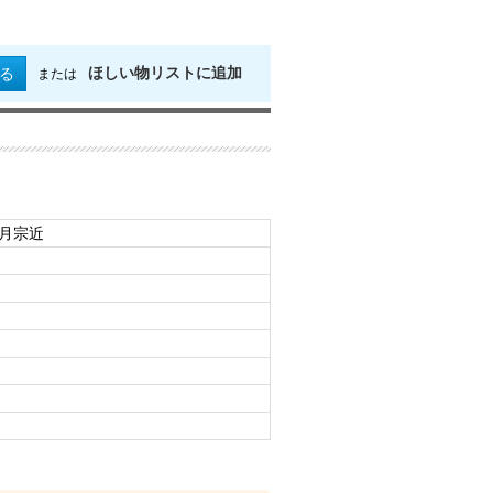
ほしい物リストに追加
る
または
日月宗近