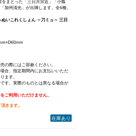
.衣裳をまとった「三日月宗近」「小狐
「加州清光」が出陣します。全6種。
ぃぬいこれくしょん ～刀ミュ～ 三日
mm×D60mm
完売の際にはご容赦ください。
の場合、指定期間内にお支払いいただ
なります。
ジです。実際のものとは異なる場合が
済をご利用いただけません。
て頂きます。
在庫あり