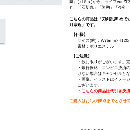
舞』(刀ミュ)から、ライブver
丸」「石切丸」「岩融」「今剣」
こちらの商品は「刀剣乱舞 めで
月宗近」です。
【仕様】
サイズ(約)：W75mm×H120
素材：ポリエステル
【ご注意】
・数に限りがございます。
・銀行振込、コンビニ決済
けない場合はキャンセルと
・画像、イラストはイメー
ございます。
・こちらの商品は代引き決
ご購入はお1人様5点までとさせ