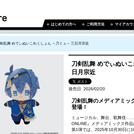
はじめての方へ
ご利用方法
マイアカウ
剣乱舞 めでぃぬいこれくしょん ～刀ミュ～ 三日月宗近
刀剣乱舞 めでぃぬいこ
日月宗近
発売日:
2026/02/20
刀剣乱舞のメディアミッ
登場！
ミュージカル、舞台、歌舞伎…
ONLINE』メディアミックス作
第1弾では、2025年10月30日