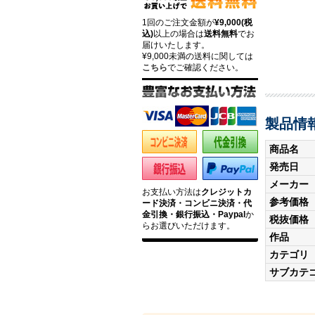
1回のご注文金額が
¥9,000(税
込)
以上の場合は
送料無料
でお
届けいたします。
¥9,000未満の送料に関しては
こちら
でご確認ください。
製品情
商品名
発売日
メーカー
お支払い方法は
クレジットカ
参考価格
ード決済・コンビニ決済・代
金引換・銀行振込・Paypal
か
税抜価格
らお選びいただけます。
作品
カテゴリ
サブカテ