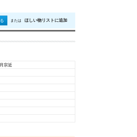
ほしい物リストに追加
る
または
日月宗近