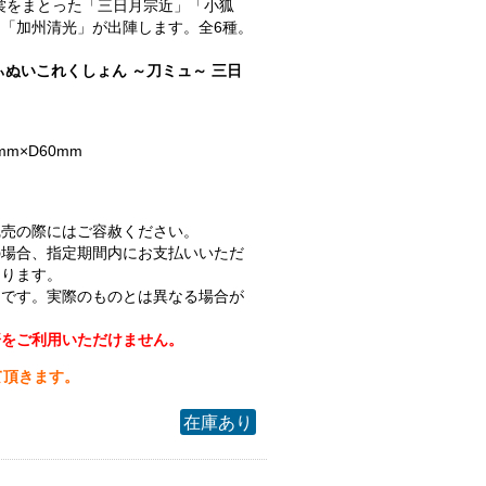
.衣裳をまとった「三日月宗近」「小狐
「加州清光」が出陣します。全6種。
ぃぬいこれくしょん ～刀ミュ～ 三日
mm×D60mm
完売の際にはご容赦ください。
の場合、指定期間内にお支払いいただ
なります。
ジです。実際のものとは異なる場合が
済をご利用いただけません。
て頂きます。
在庫あり