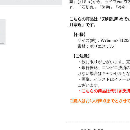
舞』(刀ミュ)から、ライブver
丸」「石切丸」「岩融」「今剣」
こちらの商品は「刀剣乱舞 めで
月宗近」です。
【仕様】
サイズ(約)：W75mm×H120
素材：ポリエステル
【ご注意】
・数に限りがございます。
・銀行振込、コンビニ決済
けない場合はキャンセルと
・画像、イラストはイメー
ございます。
・こちらの商品は代引き決
ご購入はお1人様5点までとさせ