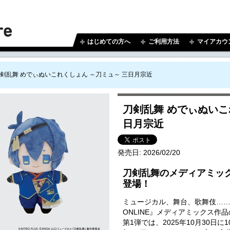
はじめての方へ
ご利用方法
マイアカウ
剣乱舞 めでぃぬいこれくしょん ～刀ミュ～ 三日月宗近
刀剣乱舞 めでぃぬいこ
日月宗近
発売日:
2026/02/20
刀剣乱舞のメディアミッ
登場！
ミュージカル、舞台、歌舞伎…
ONLINE』メディアミックス作
第1弾では、2025年10月30日