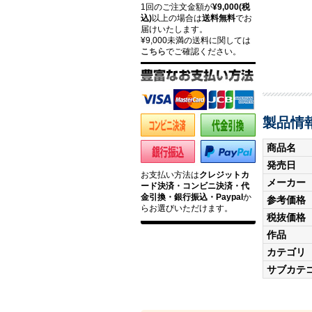
1回のご注文金額が
¥9,000(税
込)
以上の場合は
送料無料
でお
届けいたします。
¥9,000未満の送料に関しては
こちら
でご確認ください。
製品情
商品名
発売日
お支払い方法は
クレジットカ
メーカー
ード決済・コンビニ決済・代
金引換・銀行振込・Paypal
か
参考価格
らお選びいただけます。
税抜価格
作品
カテゴリ
サブカテ