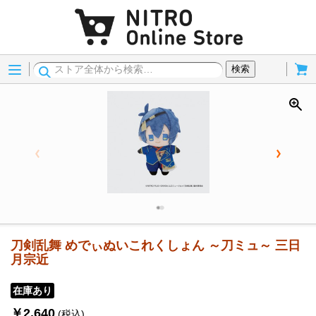
Menu
Cart
検索
刀剣乱舞 めでぃぬいこれくしょん ～刀ミュ～ 三日
月宗近
在庫あり
￥2,640
(税込)