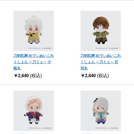
刀剣乱舞 めでぃぬいこれ
刀剣乱舞 めでぃぬいこれ
くしょん ～刀ミュ～ 小
くしょん ～刀ミュ～ 石
狐丸
切丸
￥2,640
(税込)
￥2,640
(税込)