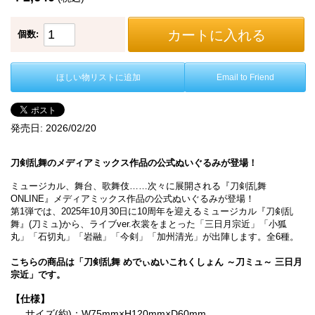
カートに入れる
個数:
ほしい物リストに追加
Email to Friend
発売日:
2026/02/20
刀剣乱舞のメディアミックス作品の公式ぬいぐるみが登場！
ミュージカル、舞台、歌舞伎……次々に展開される『刀剣乱舞
ONLINE』メディアミックス作品の公式ぬいぐるみが登場！
第1弾では、2025年10月30日に10周年を迎えるミュージカル『刀剣乱
舞』(刀ミュ)から、ライブver.衣裳をまとった「三日月宗近」「小狐
丸」「石切丸」「岩融」「今剣」「加州清光」が出陣します。全6種。
こちらの商品は「刀剣乱舞 めでぃぬいこれくしょん ～刀ミュ～ 三日月
宗近」です。
【仕様】
サイズ(約)：W75mm×H120mm×D60mm