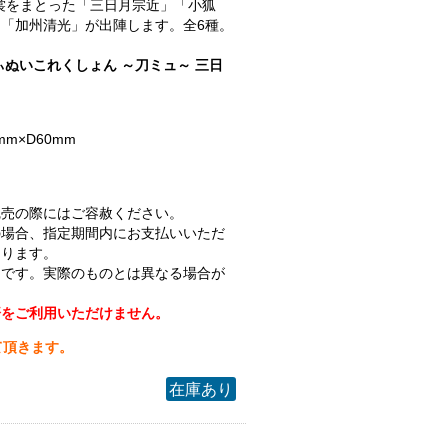
.衣裳をまとった「三日月宗近」「小狐
「加州清光」が出陣します。全6種。
ぃぬいこれくしょん ～刀ミュ～ 三日
mm×D60mm
完売の際にはご容赦ください。
の場合、指定期間内にお支払いいただ
なります。
ジです。実際のものとは異なる場合が
済をご利用いただけません。
て頂きます。
在庫あり