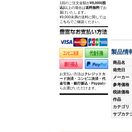
1回のご注文金額が
¥9,000(税
込)
以上の場合は
送料無料
でお
届けいたします。
¥9,000未満の送料に関しては
こちら
でご確認ください。
製品情
商品名
発売日
お支払い方法は
クレジットカ
メーカー
ード決済・コンビニ決済・代
金引換・銀行振込・Paypal
か
参考価格
らお選びいただけます。
税抜価格
作品
カテゴリ
サブカテ