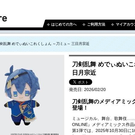
はじめての方へ
ご利用方法
マイアカウ
剣乱舞 めでぃぬいこれくしょん ～刀ミュ～ 三日月宗近
刀剣乱舞 めでぃぬいこ
日月宗近
発売日:
2026/02/20
刀剣乱舞のメディアミッ
登場！
ミュージカル、舞台、歌舞伎…
ONLINE』メディアミックス作
第1弾では、2025年10月30日