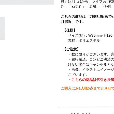
舞』(刀ミュ)から、ライブver
丸」「石切丸」「岩融」「今剣」
こちらの商品は「刀剣乱舞 めで
月宗近」です。
【仕様】
サイズ(約)：W75mm×H120
素材：ポリエステル
【ご注意】
・数に限りがございます。
・銀行振込、コンビニ決済
けない場合はキャンセルと
・画像、イラストはイメー
ございます。
・こちらの商品は代引き決
ご購入はお1人様5点までとさせ