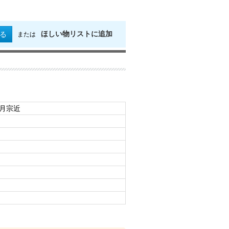
ほしい物リストに追加
る
または
日月宗近