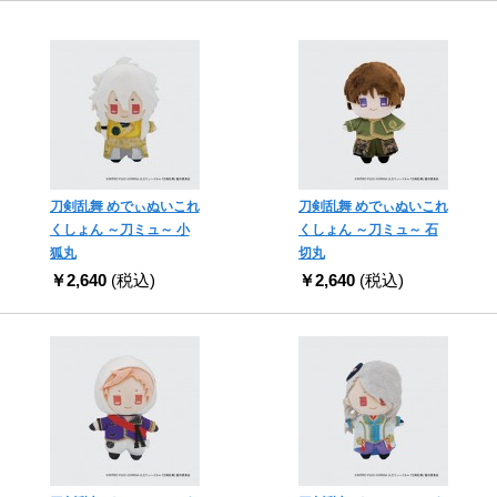
刀剣乱舞 めでぃぬいこれ
刀剣乱舞 めでぃぬいこれ
くしょん ～刀ミュ～ 小
くしょん ～刀ミュ～ 石
狐丸
切丸
￥2,640
(税込)
￥2,640
(税込)