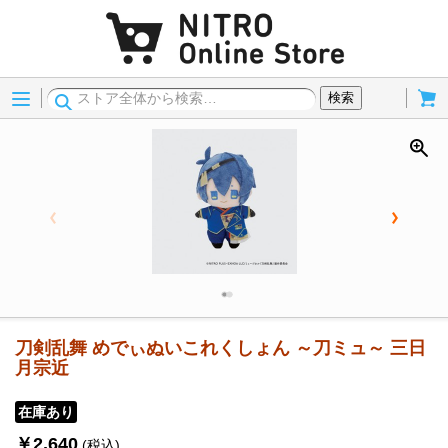
Menu
Cart
検索
刀剣乱舞 めでぃぬいこれくしょん ～刀ミュ～ 三日
月宗近
在庫あり
￥2,640
(税込)