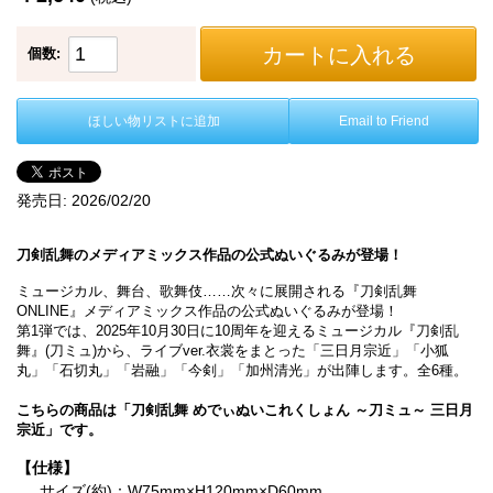
カートに入れる
個数:
ほしい物リストに追加
Email to Friend
発売日:
2026/02/20
刀剣乱舞のメディアミックス作品の公式ぬいぐるみが登場！
ミュージカル、舞台、歌舞伎……次々に展開される『刀剣乱舞
ONLINE』メディアミックス作品の公式ぬいぐるみが登場！
第1弾では、2025年10月30日に10周年を迎えるミュージカル『刀剣乱
舞』(刀ミュ)から、ライブver.衣裳をまとった「三日月宗近」「小狐
丸」「石切丸」「岩融」「今剣」「加州清光」が出陣します。全6種。
こちらの商品は「刀剣乱舞 めでぃぬいこれくしょん ～刀ミュ～ 三日月
宗近」です。
【仕様】
サイズ(約)：W75mm×H120mm×D60mm