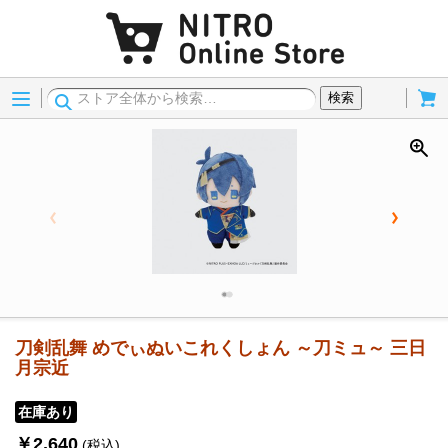
Menu
Cart
検索
刀剣乱舞 めでぃぬいこれくしょん ～刀ミュ～ 三日
月宗近
在庫あり
￥2,640
(税込)