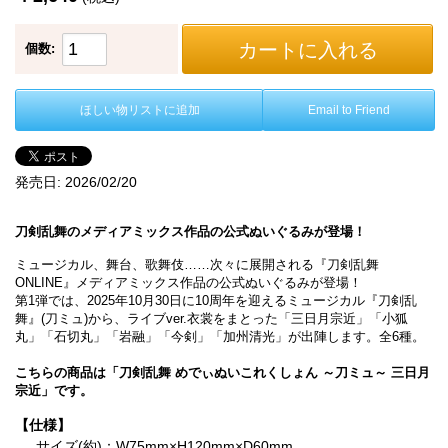
カートに入れる
個数:
ほしい物リストに追加
Email to Friend
発売日:
2026/02/20
刀剣乱舞のメディアミックス作品の公式ぬいぐるみが登場！
ミュージカル、舞台、歌舞伎……次々に展開される『刀剣乱舞
ONLINE』メディアミックス作品の公式ぬいぐるみが登場！
第1弾では、2025年10月30日に10周年を迎えるミュージカル『刀剣乱
舞』(刀ミュ)から、ライブver.衣裳をまとった「三日月宗近」「小狐
丸」「石切丸」「岩融」「今剣」「加州清光」が出陣します。全6種。
こちらの商品は「刀剣乱舞 めでぃぬいこれくしょん ～刀ミュ～ 三日月
宗近」です。
【仕様】
サイズ(約)：W75mm×H120mm×D60mm