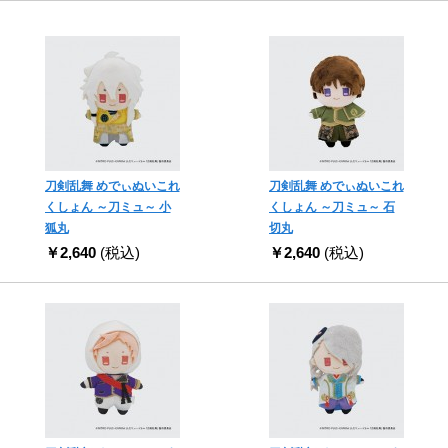
刀剣乱舞 めでぃぬいこれ
刀剣乱舞 めでぃぬいこれ
くしょん ～刀ミュ～ 小
くしょん ～刀ミュ～ 石
狐丸
切丸
￥2,640
(税込)
￥2,640
(税込)