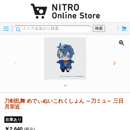
Menu
Cart
検索
刀剣乱舞 めでぃぬいこれくしょん ～刀ミュ～ 三日
月宗近
在庫あり
￥2,640
(税込)