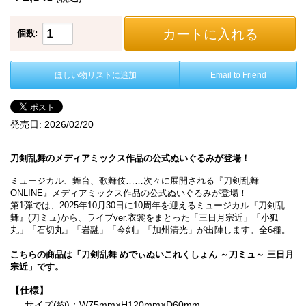
カートに入れる
個数:
ほしい物リストに追加
Email to Friend
発売日:
2026/02/20
刀剣乱舞のメディアミックス作品の公式ぬいぐるみが登場！
ミュージカル、舞台、歌舞伎……次々に展開される『刀剣乱舞
ONLINE』メディアミックス作品の公式ぬいぐるみが登場！
第1弾では、2025年10月30日に10周年を迎えるミュージカル『刀剣乱
舞』(刀ミュ)から、ライブver.衣裳をまとった「三日月宗近」「小狐
丸」「石切丸」「岩融」「今剣」「加州清光」が出陣します。全6種。
こちらの商品は「刀剣乱舞 めでぃぬいこれくしょん ～刀ミュ～ 三日月
宗近」です。
【仕様】
サイズ(約)：W75mm×H120mm×D60mm