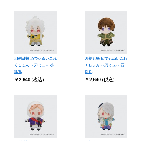
刀剣乱舞 めでぃぬいこれ
刀剣乱舞 めでぃぬいこれ
くしょん ～刀ミュ～ 小
くしょん ～刀ミュ～ 石
狐丸
切丸
￥2,640
(税込)
￥2,640
(税込)