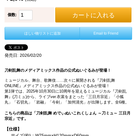
カートに入れる
個数:
ほしい物リストに追加
Email to Friend
発売日:
2026/02/20
刀剣乱舞のメディアミックス作品の公式ぬいぐるみが登場！
ミュージカル、舞台、歌舞伎……次々に展開される『刀剣乱舞
ONLINE』メディアミックス作品の公式ぬいぐるみが登場！
第1弾では、2025年10月30日に10周年を迎えるミュージカル『刀剣乱
舞』(刀ミュ)から、ライブver.衣裳をまとった「三日月宗近」「小狐
丸」「石切丸」「岩融」「今剣」「加州清光」が出陣します。全6種。
こちらの商品は「刀剣乱舞 めでぃぬいこれくしょん ～刀ミュ～ 三日月
宗近」です。
【仕様】
サイズ(約)：W75mm×H120mm×D60mm