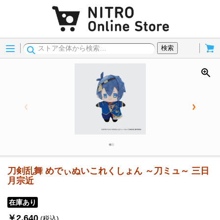
Menu
Cart
検索
刀剣乱舞 めでぃぬいこれくしょん ～刀ミュ～ 三日
月宗近
在庫あり
￥2,640
(税込)