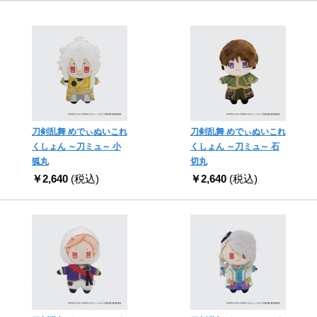
刀剣乱舞 めでぃぬいこれ
刀剣乱舞 めでぃぬいこれ
くしょん ～刀ミュ～ 小
くしょん ～刀ミュ～ 石
狐丸
切丸
￥2,640
(税込)
￥2,640
(税込)